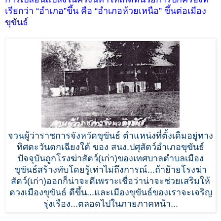
เรียกว่า “อำเภอ”ขึ้น คือ “อำเภอห้วยเหนือ” ขึ้นต่อเมือง
ขุขันธ์
จวนผู้ว่าราชการจังหวัดขุขันธ์ ตำแหน่งที่ตั้งเดิมอยู่ทาง
ทิศตะวันตกเฉียงใต้ ของ สนง.ปศุสัตว์อำเภอขุขันธ์
ปัจจุบันถูกโรงฆ่าสัตว์(เก่า)ของเทศบาลตำบลเมือง
ขุขันธ์สร้างทับโดยรู้เท่าไม่ถึงการณ์...ถ้าย้ายโรงฆ่า
สัตว์(เก่า)ออกก็น่าจะดีเพราะเชื่อว่าน่าจะช่วยเสริมให้
ดวงเมืองขุขันธ์ ดีขึ้น...และเมืองขุขันธ์ของเราจะเจริญ
รุ่งเรือง...ตลอดไปในภายภาคหน้า...