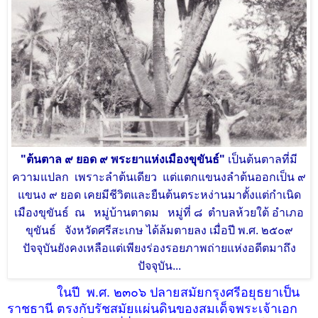
"ต้นตาล ๙ ยอด ๙ พระยาแห่งเมืองขุขันธ์
"
เป็นต้นตาลที่มี
ความแปลก เพราะลำต้นเดียว
แต่แตกแขนงลำต้นออกเป็น ๙
แขนง ๙ ยอด เคยมีชีวิตและยืนต้น
ตระหง่านมาตั้งแต่กำเนิด
เมืองขุขันธ์ ณ หมู่บ้านตาดม หมู่ที่ ๘
ตำบลห้วยใต้ อำเภอ
ขุขันธ์ จังหวัดศรีสะเกษ ได้ล้มตายลง เมื่อปี
พ.ศ. ๒๕๐๙
ปัจจุบันยังคงเหลือแต่เพียงร่องรอยภาพถ่ายแห่งอดีต
มาถึง
ปัจจุบัน...
ในปี พ.ศ. ๒๓๐๖ ปลายสมัยกรุงศรีอยุธยาเป็น
ราชธานี ตรงกับรัชสมัยแผ่นดินของสมเด็จพระเจ้าเอก