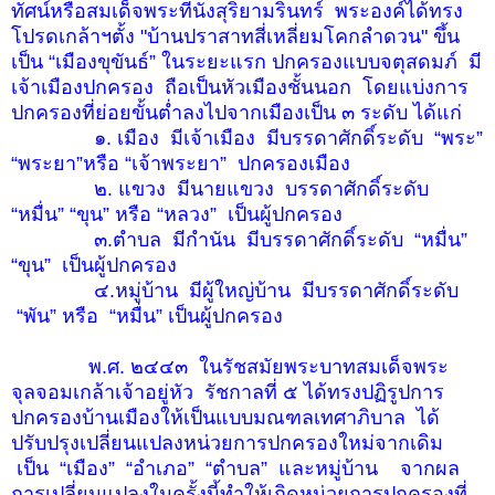
ทัศน์หรือสมเด็จพระที่นั่งสุริยามรินทร์ พระองค์ได้ทรง
โปรดเกล้าฯตั้ง "บ้านปราสาทสี่เหลี่ยมโคกลำดวน" ขึ้น
เป็น “เมืองขุขันธ์” ในระยะแรก ปกครองแบบจตุสดมภ์ มี
เจ้าเมืองปกครอง ถือเป็นหัวเมืองชั้นนอก โดยแบ่งการ
ปกครองที่ย่อยขั้นต่ำลงไปจากเมืองเป็น ๓ ระดับ ได้แก่
๑. เมือง มีเจ้าเมือง มีบรรดาศักดิ์ระดับ “พระ”
“พระยา”หรือ “เจ้าพระยา” ปกครองเมือง
๒. แขวง มีนายแขวง บรรดาศักดิ์ระดับ
“หมื่น” “ขุน” หรือ “หลวง” เป็นผู้ปกครอง
๓.ตำบล มีกำนัน มีบรรดาศักดิ์ระดับ “หมื่น”
“ขุน” เป็นผู้ปกครอง
๔.หมู่บ้าน มีผู้ใหญ่บ้าน มีบรรดาศักดิ์ระดับ
“พัน” หรือ “หมื่น” เป็นผู้ปกครอง
พ.ศ. ๒๔๔๓ ในรัชสมัยพระบาทสมเด็จพระ
จุลจอมเกล้าเจ้าอยู่หัว รัชกาลที่ ๕ ได้ทรงปฏิรูปการ
ปกครองบ้านเมืองให้เป็นแบบมณฑลเทศาภิบาล ได้
ปรับปรุงเปลี่ยนแปลงหน่วยการปกครองใหม่จากเดิม
เป็น “เมือง” “อำเภอ” “ตำบล” และหมู่บ้าน จากผล
การเปลี่ยนแปลงในครั้งนี้ทำให้เกิดหน่วยการปกครองที่