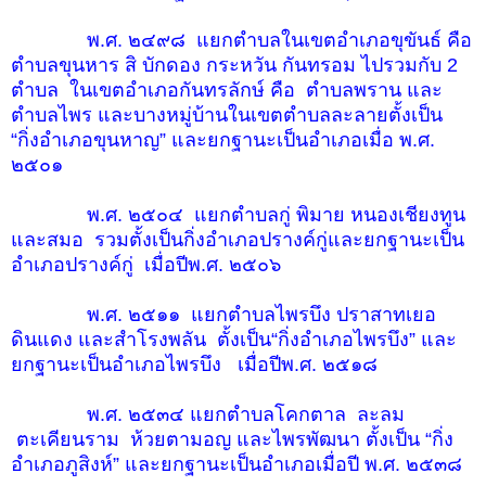
พ.ศ. ๒๔๙๘ แยกตำบลในเขตอำเภอขุขันธ์ คือ
ตำบลขุนหาร สิ บักดอง กระหวัน
กันทรอม ไปรวมกับ 2
ตำบล ในเขตอำเภอกันทรลักษ์ คือ ตำบลพราน และ
ตำบลไพร และบางหมู่บ้านในเขตตำบลละลายตั้งเป็น
“กิ่งอำเภอขุนหาญ” และยกฐานะเป็นอำเภอเมื่อ พ.ศ.
๒๕๐๑
พ.ศ. ๒๕๐๔ แยกตำบลกู่ พิมาย หนองเชียงทูน
และสมอ รวมตั้งเป็นกิ่งอำเภอปรางค์กู่และยกฐานะเป็น
อำเภอปรางค์กู่ เมื่อปีพ.ศ. ๒๕๐๖
พ.ศ. ๒๕๑๑ แยกตำบลไพรบึง ปราสาทเยอ
ดินแดง และสำโรงพลัน ตั้งเป็น“กิ่งอำเภอไพรบึง” และ
ยกฐานะเป็นอำเภอไพรบึง เมื่อปีพ.ศ. ๒๕๑๘
พ.ศ. ๒๕๓๔ แยกตำบลโคกตาล ละลม
ตะเคียนราม ห้วยตามอญ และไพรพัฒนา ตั้งเป็น “กิ่ง
อำเภอภูสิงห์” และยกฐานะเป็นอำเภอเมื่อปี พ.ศ. ๒๕๓๘