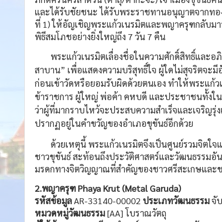
และได้รับชัยชนะ ได้รับพระราชทานอนุญาตจากทองด้
ที่ 1) ให้อัญเชิญพระแก้วเนรมิตและพญาครุฑกลับมาปร
พิธีสมโภชอย่างยิ่งใหญ่ถึง 7 วัน 7 คืน
พระแก้วเนรมิตเลื่องชื่อในความศักดิ์สิทธิ์และอภ
สาบาน” เพื่อแสดงความบริสุทธิ์ใจ ผู้ใดไม่สุจริตจะมี
ก่อนเข้าวัดหรือยอมรับผิดด้วยตนเอง ทำให้พระแก้ว
ข้าราชการ ผู้ใหญ่ พ่อค้า คหบดี และประชาชนทั้งในจัง
ว่าผู้ที่มากราบไหว้จะประสบความสำเร็จและเจริญรุ่
ปรากฏอยู่ในคำขวัญของอำเภอขุขันธ์อีกด้วย
ด้วยเหตุนี้ พระแก้วเนรมิตจึงเป็นศูนย์รวมจิต
ชาวขุขันธ์ สะท้อนถึงประวัติศาสตร์และวัฒนธรรมอันย
มรดกทางจิตวิญญาณที่สำคัญของชาวศรีสะเกษและช
2.พญาครุฑ Phaya Krut (
Metal Garuda
)
รหัสข้อมูล
AR-33140-00002
ประเภทวัฒนธรรม
จับ
หมวดหมู่วัฒนธรรม
[AA] โบราณวัตถุ