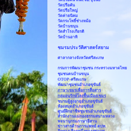
วัดปรือคัน
วัดปรือใหญ่
วัดค่ายนิคม
วัดกระโพธิ์ช่างหม้อ
วัดบ้านขนุน
วัดสำโรงเกียรติ
วัดบ้านอาทิ
ชมรมประวัติศาสตร์สยาม
ศาลากลางจังหวัดศรีสะเกษ
กรมการพัฒนาชุมชน กระทรวงมหาดไทย
ชุมชนตนบ้านขนุน
OTOP-ศรีสะเกษ
พัฒนาชุมชนอำเภอขุขันธ์
ภาษาเขมรเพื่อการสื่อสาร
กลุ่มอนุรักษ์โลงพื้นเมืองเขมร
ชมรมผู้สูงอายุอำเภอขุขันธ์
ห้องสมุดอำเภอขุขันธ์
ศูนย์ฝึกอาชีพชุมชนอำเภอขุขันธ์
สำนักงานแม่กองธรรมสนามหลวง
พจนานุกรมภาษาอีสาน
ข่าวสารด้านการแพทย์ ตปท.