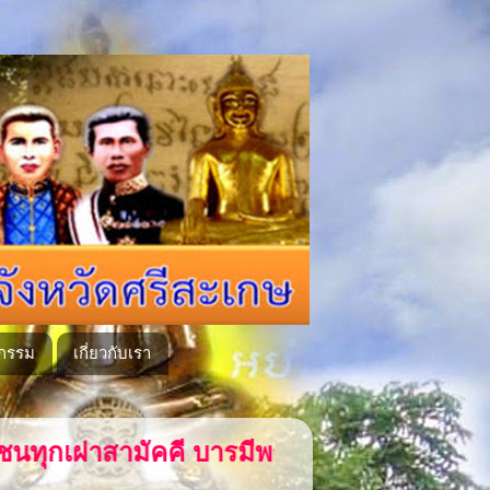
กรรม
เกี่ยวกับเรา
ี บารมีพระแก้วเนรมิตวัดลำภูคู่หลวงพ่อโตวั