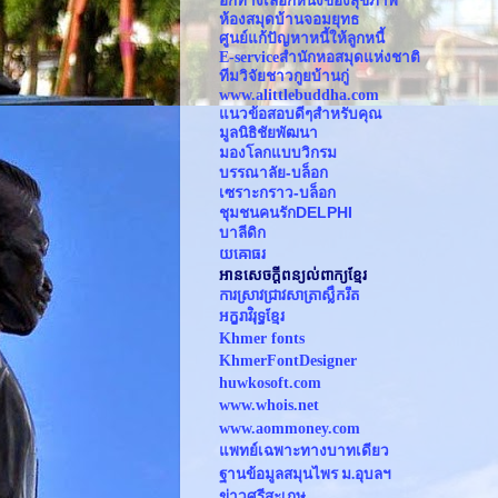
อีกทางเลือกหนึ่งของสุขภาพ
ห้องสมุดบ้านจอมยุทธ
ศูนย์แก้ปัญหาหนี้ให้ลูกหนี้
E-serviceสำนักหอสมุดแห่งชาติ 
ทีมวิจัยชาวกูยบ้านกู่
www.alittlebuddha.com
แนวข้อสอบดีๆสำหรับคุณ
มูลนิธิชัยพัฒนา
มองโลกแบบวิกรม
บรรณาลัย-บล็อก
เซราะกราว-บล็อก
ชุมชนคนรักDELPHI
บาลีดิก
យឝោធរ
អានសេចក្ដីពន្យល់ពាក្យខ្មែរ
ការស្រាវជ្រាវសាត្រាស្លឹករឹត
អក្ខរាវិរុទ្ធខ្មែរ
Khmer fonts
KhmerFontDesigner
huwkosoft.com
www.whois.net
www.
aommoney.com
แพทย์เฉพาะทางบาทเดียว
ฐานข้อมูลสมุนไพร ม.อุบลฯ
ข่าวศรีสะเกษ