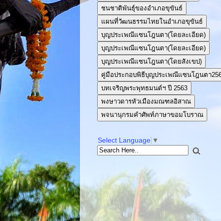
ชนชาติพันธุ์ของอำเภอขุขันธ์
แผนที่วัฒนธรรมไทยในอำเภอขุขันธ์
บุญประเพณีแซนโฎนตา(โดยละเอียด)
บุญประเพณีแซนโฎนตา(โดยละเอียด)
บุญประเพณีแซนโฎนตา(โดยสังเขป)
คู่มือประกอบพิธีบุญประเพณีแซนโฎนตา25
บทเจริญพระพุทธมนต์ฯ ปี 2563
พงษาวดารหัวเมืองมณฑลอิสาณ
พจนานุกรมคำศัพท์ภาษาขอมโบราณ
Select Language
▼