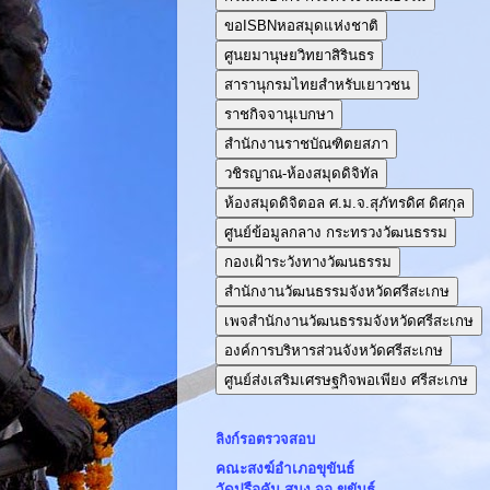
ขอISBNหอสมุดแห่งชาติ
ศูนยมานุษยวิทยาสิรินธร
สารานุกรมไทยสำหรับเยาวชน
ราชกิจจานุเบกษา
สำนักงานราชบัณฑิตยสภา
วชิรญาณ-ห้องสมุดดิจิทัล
ห้องสมุดดิจิตอล ศ.ม.จ.สุภัทรดิศ ดิศกุล
ศูนย์ข้อมูลกลาง กระทรวงวัฒนธรรม
กองเฝ้าระวังทางวัฒนธรรม
สำนักงานวัฒนธรรมจังหวัดศรีสะเกษ
เพจสำนักงานวัฒนธรรมจังหวัดศรีสะเกษ
องค์การบริหารส่วนจังหวัดศรีสะเกษ
ศูนย์ส่งเสริมเศรษฐกิจพอเพียง ศรีสะเกษ
ลิงก์รอตรวจสอบ
คณะสงฆ์อำเภอขุขันธ์
วัดปรือคัน สนง.จอ.ขุขันธ์