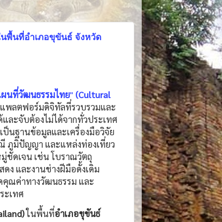
้นที่อำเภอขุขันธ์ จังหวัด
ผนที่วัฒนธรรมไทย
"
(Cultural
พลตฟอร์มดิจิทัลที่รวบรวมและ
้และจับต้องไม่ได้จากทั่วประเทศ
ป็นฐานข้อมูลและเครื่องมือวิจัย
 ภูมิปัญญา และแหล่งท่องเที่ยว
ู่ชัดเจน เช่น โบราณวัตถุ
ง และงานช่างฝีมือดั้งเดิม
ยอดคุณค่าทางวัฒนธรรม และ
ประเทศ
ailand)
ในพื้นที่
อำเภอขุขันธ์