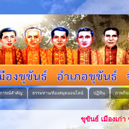
ุการณ์สำคัญ
ธรรมทาน/ห้องสมุดออนไลน์
ปฏิทิน
ภาพกิจ
ขุขันธ์ เมืองเก่า ชนทุกเผ่าสามัคค