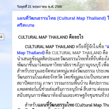
วันพุธที่ 21 พฤษภาคม พ.ศ. 2568
แผนที่วัฒนธรรมไทย (Cultural Map Thailand) ในพื
ศรีสะเกษ
CULTURAL MAP THAILAND คืออะไร
64
CULTURAL MAP THAILAND
หรือที่รู้จักในชื่อ "
แ
Map Thailand)
คือ
CULTURAL MAP THAILAND คือ แ
นำเสนอข้อมูลศิลปะและวัฒนธรรมไทยทั้งที่จับต้องได
พัฒนาขึ้นมาโดยมหาวิทยาลัยราชภัฏกาญจนบุรี เพื่อเ
สำหรับระบุและจัดหมวดหมู่แหล่งวัฒนธรรม ประเพณี
วัฒนธรรมในแต่ละจังหวัด โดยข้อมูลแบ่งเป็นหมวดหม
สถาปัตยกรรม ภาษา วรรณกรรมพื้นบ้าน ศิลปะการแสด
แพลตฟอร์มนี้ช่วยส่งเสริมการอนุรักษ์ สืบสาน ต่อ
สนับสนุนการพัฒนาท้องถิ่นและเศรษฐกิจชุมชนทั่ว
สำหรับ
แผนที่วัฒนธรรมไทย
(Cultural Map Th