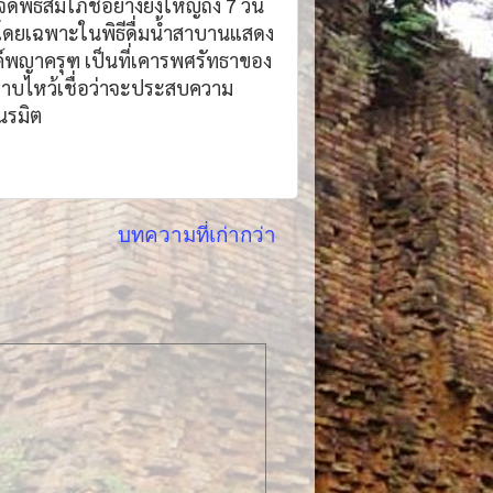
ดพิธีสมโภชอย่างยิ่งใหญ่ถึง 7 วัน
ิต โดยเฉพาะในพิธีดื่มน้ำสาบานแสดง
องค์พญาครุฑ เป็นที่เคารพศรัทธาของ
กราบไหว้เชื่อว่าจะประสบความ
เนรมิต
บทความที่เก่ากว่า