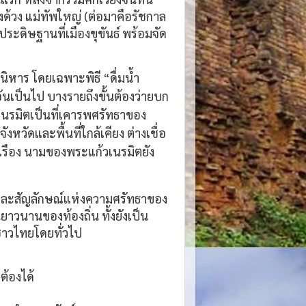
วง แม่ทัพใหญ่ (ต่อมาคือรัชกาล
ะดิษฐานที่เมืองขุขันธ์ พร้อมจัด
ินิหาร โดยเฉพาะพิธี “ดื่มน้ำ
อันเป็นไป บางรายถึงขั้นต้องว่ายบก
เนรมิตเป็นที่เคารพศรัทธาของ
หวัดและพื้นที่ใกล้เคียง ต่างเชื่อ
งเรือง นามของพระแก้วเนรมิตยัง
ใจและสัญลักษณ์แห่งความศรัทธาของ
าวนานของท้องถิ่น ทั้งยังเป็น
าวไทยโดยทั่วไป
ต้องได้