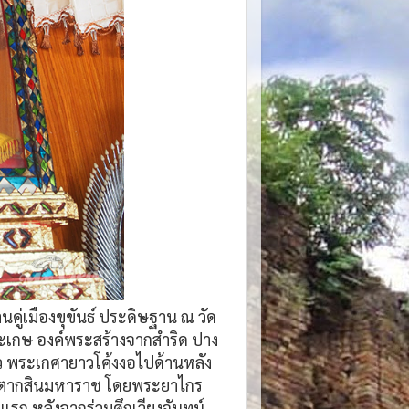
้านคู่เมืองขุขันธ์ ประดิษฐาน ณ วัด
ีสะเกษ องค์พระสร้างจากสำริด ปาง
ว พระเกศายาวโค้งงอไปด้านหลัง
้าตากสินมหาราช โดยพระยาไกร
นแรก หลังจากร่วมศึกเวียงจันทน์