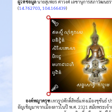
ผู้ให้ข้อมูล
นายสุเพียร คำวงศ์ เลขานุการสภาวัฒนธร
(
14.762703, 104.166439
)
องค์พญาครุฑ
เทวรูปศักดิ์สิทธิ์แห่งเมืองขุขันธ
อัญเชิญมาจากเมืองลาวในปี พ.ศ. 2321 สมัยพระเจ้