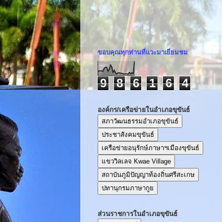
ขอบคุณทุกท่านที่แวะมาเยี่ยมชม
9
8
6
1
6
4
องค์กร/เครือข่ายในอำเภอขุขันธ์
สภาวัฒนธรรมอำเภอขุขันธ์
ประชาสังคมขุขันธ์
เครือข่ายอนุรักษ์ภาษาฯเมืองขุขันธ์
แขววิลเลจ Kwae Village
สถาบันภูมิปัญญาท้องถิ่นศรีสะเกษ
ปทานุกรมภาษากูย
ส่วนราชการในอำเภอขุขันธ์