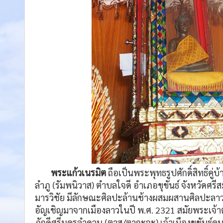
พระแก้วเนรมิต
ถือเป็นพระพุทธรูปศักดิ์สิทธิ์คู่บ
ลำภู (รัมพนิวาส) ตำบลใจดี อำเภอขุขันธ์ จังหวัดศร
มารวิชัย มีลักษณะศิลปะล้านช้างผสมผสานศิลปะลา
อัญเชิญมาจากเมืองลาวในปี พ.ศ. 2321 สมัยพระเจ
ภักดีศรีนครลำดวน (ตาสุ/ตากะจะ) เจ้าเมืองขุขันธ์ค