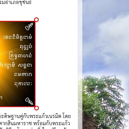
รมอำเภอขุขันธ์
์ ประดิษฐานคู่กับพระแก้วเนรมิต โดย
าตากสินมหาราช พร้อมกับพระแก้ว