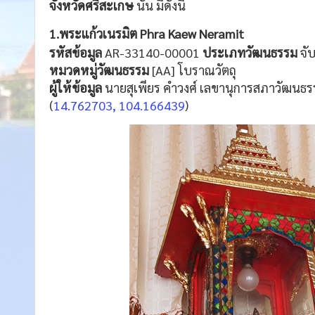
จังหวัดศรีสะเกษ
นั้น มีดังนี้
1.พระแก้วเนรมิต
Phra Kaew Neramit
รหัสข้อมูล
AR-33140-00001
ประเภทวัฒนธรรม
จับ
หมวดหมู่วัฒนธรรม
[AA] โบราณวัตถุ
ผู้ให้ข้อมูล
นายสุเพียร คำวงศ์ เลขานุการสภาวัฒนธร
(
14.762703, 104.166439
)