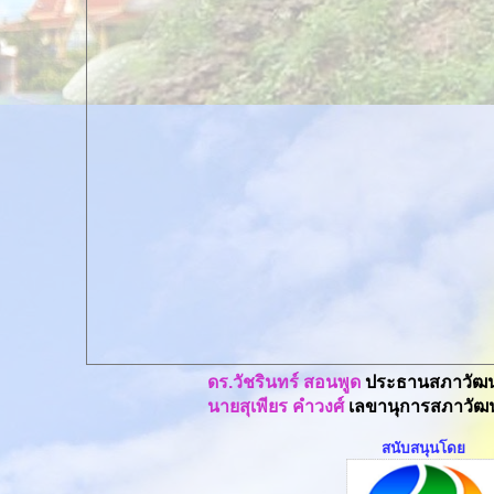
ดร.วัชรินทร์ สอนพูด
ประธานสภาวัฒน
นายสุเพียร คำวงศ์
เลขานุการสภาวัฒน
สนับสนุนโดย