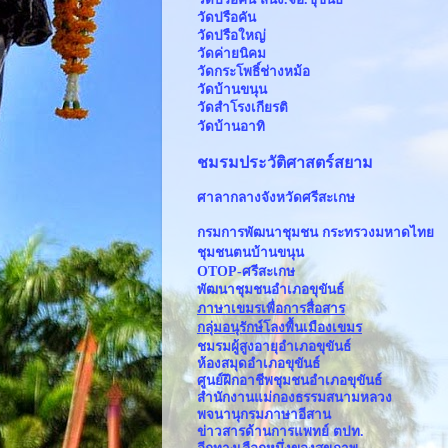
วัดปรือคัน
วัดปรือใหญ่
วัดค่ายนิคม
วัดกระโพธิ์ช่างหม้อ
วัดบ้านขนุน
วัดสำโรงเกียรติ
วัดบ้านอาทิ
ชมรมประวัติศาสตร์สยาม
ศาลากลางจังหวัดศรีสะเกษ
กรมการพัฒนาชุมชน กระทรวงมหาดไทย
ชุมชนตนบ้านขนุน
OTOP-ศรีสะเกษ
พัฒนาชุมชนอำเภอขุขันธ์
ภาษาเขมรเพื่อการสื่อสาร
กลุ่มอนุรักษ์โลงพื้นเมืองเขมร
ชมรมผู้สูงอายุอำเภอขุขันธ์
ห้องสมุดอำเภอขุขันธ์
ศูนย์ฝึกอาชีพชุมชนอำเภอขุขันธ์
สำนักงานแม่กองธรรมสนามหลวง
พจนานุกรมภาษาอีสาน
ข่าวสารด้านการแพทย์ ตปท.