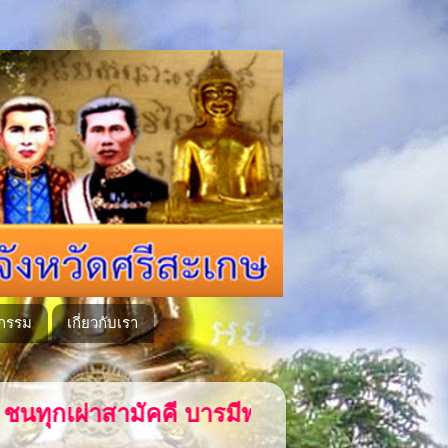
กรรม
เกี่ยวกับเรา
ี บารมีพระแก้วเนรมิตวัดลำภูคู่หลวงพ่อโตวั