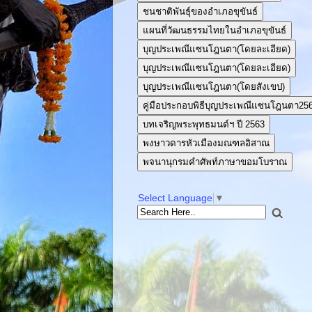
ชนชาติพันธุ์ของอำเภอขุขันธ์
แผนที่วัฒนธรรมไทยในอำเภอขุขันธ์
บุญประเพณีแซนโฎนตา(โดยละเอียด)
บุญประเพณีแซนโฎนตา(โดยละเอียด)
บุญประเพณีแซนโฎนตา(โดยสังเขป)
คู่มือประกอบพิธีบุญประเพณีแซนโฎนตา25
บทเจริญพระพุทธมนต์ฯ ปี 2563
พงษาวดารหัวเมืองมณฑลอิสาณ
พจนานุกรมคำศัพท์ภาษาขอมโบราณ
Select Language
▼