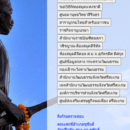
ขอISBNหอสมุดแห่งชาติ
ศูนยมานุษยวิทยาสิรินธร
สารานุกรมไทยสำหรับเยาวชน
ราชกิจจานุเบกษา
สำนักงานราชบัณฑิตยสภา
วชิรญาณ-ห้องสมุดดิจิทัล
ห้องสมุดดิจิตอล ศ.ม.จ.สุภัทรดิศ ดิศกุล
ศูนย์ข้อมูลกลาง กระทรวงวัฒนธรรม
กองเฝ้าระวังทางวัฒนธรรม
สำนักงานวัฒนธรรมจังหวัดศรีสะเกษ
เพจสำนักงานวัฒนธรรมจังหวัดศรีสะเกษ
องค์การบริหารส่วนจังหวัดศรีสะเกษ
ศูนย์ส่งเสริมเศรษฐกิจพอเพียง ศรีสะเกษ
ลิงก์รอตรวจสอบ
คณะสงฆ์อำเภอขุขันธ์
วัดปรือคัน สนง.จอ.ขุขันธ์