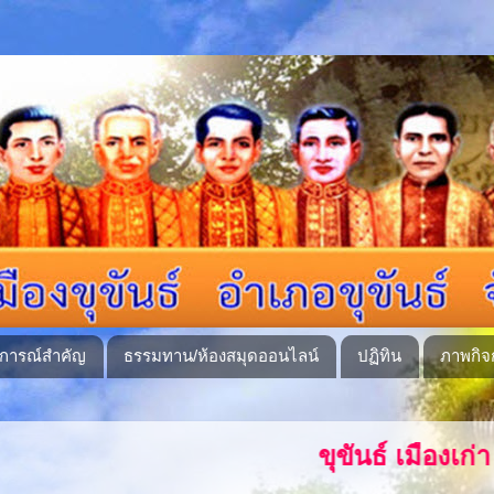
ุการณ์สำคัญ
ธรรมทาน/ห้องสมุดออนไลน์
ปฏิทิน
ภาพกิจ
ขุขันธ์ เมืองเก่า ชนทุกเผ่าสามัคค