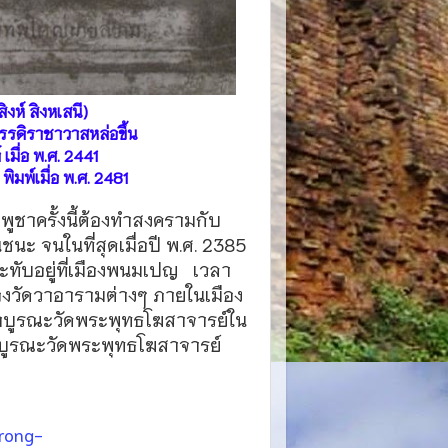
งห์ สิงหเสนี)
วรรดิราชาวาสหล่อขึ้น
เมื่อ พ.ศ. 2441
ิมพ์เมื่อ พ.ศ. 2481
ชาครั้งนี้ต้องทำสงครามกับ
นะ จนในที่สุดเมื่อปี พ.ศ. 2385
ทับอยู่ที่เมืองพนมเปญ เวลา
องวัดวาอารามต่างๆ ภายในเมือง
ธาบูรณะวัดพระพุทธโฆสาจารย์ใน
ารบูรณะวัดพระพุทธโฆสาจารย์
rong-