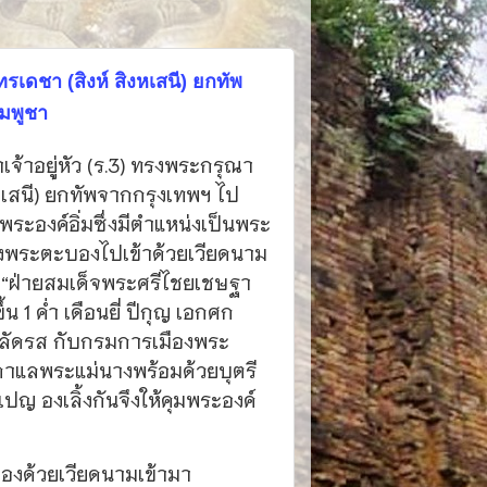
เดชา (สิงห์ สิงหเสนี) ยกทัพ
มพูชา
จ้าอยู่หัว (ร.3) ทรงพระกรุณา
หเสนี) ยกทัพจากกรุงเทพฯ ไป
ระองค์อิ่มซึ่งมีตำแหน่งเป็นพระ
งพระตะบองไปเข้าด้วยเวียดนาม
า
“ฝ่ายสมเด็จพระศรีไชยเชษฐา
ึ้น 1 ค่ำ เดือนยี่ ปีกุญ เอกศก
 ปลัดรส กับกรมการเมืองพระ
าแลพระแม่นางพร้อมด้วยบุตรี
 องเลิ้งกันจึงให้คุมพระองค์
องด้วยเวียดนามเข้ามา