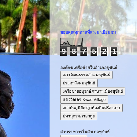
ขอบคุณทุกท่านที่แวะมาเยี่ยมชม
9
8
7
5
2
1
องค์กร/เครือข่ายในอำเภอขุขันธ์
สภาวัฒนธรรมอำเภอขุขันธ์
ประชาสังคมขุขันธ์
เครือข่ายอนุรักษ์ภาษาฯเมืองขุขันธ์
แขววิลเลจ Kwae Village
สถาบันภูมิปัญญาท้องถิ่นศรีสะเกษ
ปทานุกรมภาษากูย
ส่วนราชการในอำเภอขุขันธ์