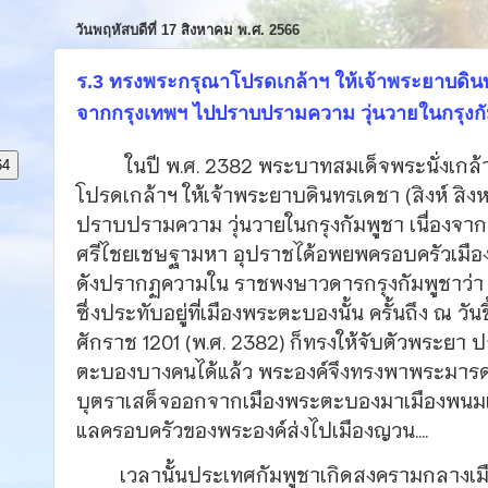
วันพฤหัสบดีที่ 17 สิงหาคม พ.ศ. 2566
ร.3 ทรงพระกรุณาโปรดเกล้าฯ ให้เจ้าพระยาบดินทร
จากกรุงเทพฯ ไปปราบปรามความ วุ่นวายในกรุงกั
ในปี พ.ศ. 2382 พระบาทสมเด็จพระนั่งเกล้าเ
64
โปรดเกล้าฯ ให้เจ้าพระยาบดินทรเดชา (สิงห์ สิง
ปราบปรามความ วุ่นวายในกรุงกัมพูชา เนื่องจากพ
ศรีไชยเชษฐามหา อุปราชได้อพยพครอบครัวเมือ
ดังปรากฏความใน ราชพงษาวดารกรุงกัมพูชาว่
ซึ่งประทับอยู่ที่เมืองพระตะบองนั้น ครั้นถึง ณ วันข
ศักราช 1201 (พ.ศ. 2382) ก็ทรงให้จับตัวพระยา
ตะบองบางคนได้แล้ว พระองค์จึงทรงพาพระมารด
บุตราเสด็จออกจากเมืองพระตะบองมาเมืองพนมเปญ
แลครอบครัวของพระองค์ส่งไปเมืองญวน....
เวลานั้นประเทศกัมพูชาเกิดสงครามกลางเมื