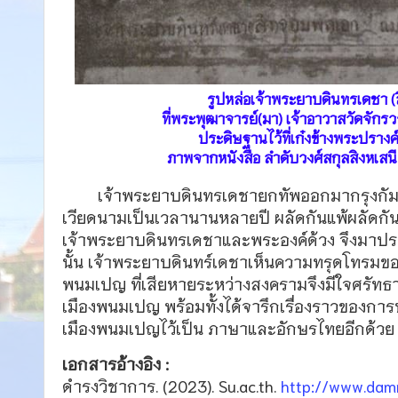
รูปหล่อเจ้าพระยาบดินทรเดชา (สิ
ที่พระพุฒาจารย์(มา) เจ้าอาวาสวัดจักร
ประดิษฐานไว้ที่เก๋งข้างพระปรางค์ 
ภาพจากหนังสือ ลำดับวงศ์สกุลสิงหเสนี พ
เจ้าพระยาบดินทรเดชายกทัพออกมากรุงกัมพู
เวียดนามเป็นเวลานานหลายปี ผลัดกันแพ้ผลัดกันช
เจ้าพระยาบดินทรเดชาและพระองค์ด้วง จึงมาประ
นั้น เจ้าพระยาบดินทร์เดชาเห็นความทรุดโทรมข
พนมเปญ ที่เสียหายระหว่างสงครามจึงมีใจศรัท
เมืองพนมเปญ พร้อมทั้งได้จารึกเรื่องราวของก
เมืองพนมเปญไว้เป็น ภาษาและอักษรไทยอีกด้วย
เอกสารอ้างอิง :
ดำรงวิชาการ. (2023). Su.ac.th.
http://www.dam