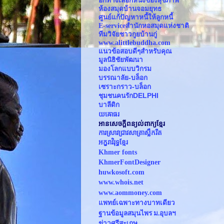
อีกทางเลือกหนึ่งของสุขภาพ
ห้องสมุดบ้านจอมยุทธ
ศูนย์แก้ปัญหาหนี้ให้ลูกหนี้
E-serviceสำนักหอสมุดแห่งชาติ 
ทีมวิจัยชาวกูยบ้านกู่
www.alittlebuddha.com
แนวข้อสอบดีๆสำหรับคุณ
มูลนิธิชัยพัฒนา
มองโลกแบบวิกรม
บรรณาลัย-บล็อก
เซราะกราว-บล็อก
ชุมชนคนรักDELPHI
บาลีดิก
យឝោធរ
អានសេចក្ដីពន្យល់ពាក្យខ្មែរ
ការស្រាវជ្រាវសាត្រាស្លឹករឹត
អក្ខរាវិរុទ្ធខ្មែរ
Khmer fonts
KhmerFontDesigner
huwkosoft.com
www.whois.net
www.
aommoney.com
แพทย์เฉพาะทางบาทเดียว
ฐานข้อมูลสมุนไพร ม.อุบลฯ
ข่าวศรีสะเกษ