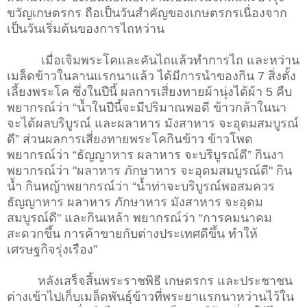
ขวัญเกษตรกร ถือเป็นวันสำคัญของเกษตรกรเนื่องจาก
เป็นวั­นเริ่มต้นของการไถหว่าน
เมื่อเจิมพระโคและคันไถแล้วทำการไถ และหว่าน
เมล็ดข้าวในลานแรกนาแล้ว ได้มีการนำของกิน 7 สิ่งตั้ง
เลี้ยงพระโค ซึ่งในปีนี้ ผลการเสี่ยงทายผ้านุ่งได้ผ้า 5 คืบ
พยากรณ์ว่า “น้ำในปีนี้จะมีปริมาณพอดี ข้าวกล้าในนา
จะได้ผลบริบูรณ์ และผลาหาร มังสาหาร จะอุดมสมบูรณ์
ดี” ส่วนผลการเสี่ยงทายพระโคกินข้าว ข้าวโพด
พยากรณ์ว่า “ธัญญาหาร ผลาหาร จะบริบูรณ์ดี” กินงา
พยากรณ์ว่า "ผลาหาร ภักษาหาร จะอุดมสมบูรณ์ดี" กิน
น้ำ กินหญ้าพยากรณ์ว่า “น้ำท่าจะบริบูรณ์พอสมควร
ธัญญาหาร ผลาหาร ภักษาหาร มังสาหาร จะอุดม
สมบูรณ์ดี" และกินเหล้า พยากรณ์ว่า “การคมนาคม
สะดวกขึ้น การค้าขายกับต่างประเทศดีขึ้น ทำให้
เศรษฐกิจรุ่งเรือง”
หลังเสร็จสิ้นพระราชพิธี เกษตรกร และประชาชน
ต่างเข้าไปเก็บเมล็ดพันธุ์ข้าวท­ี่พระยาแรกนาหว่านไว้ใน