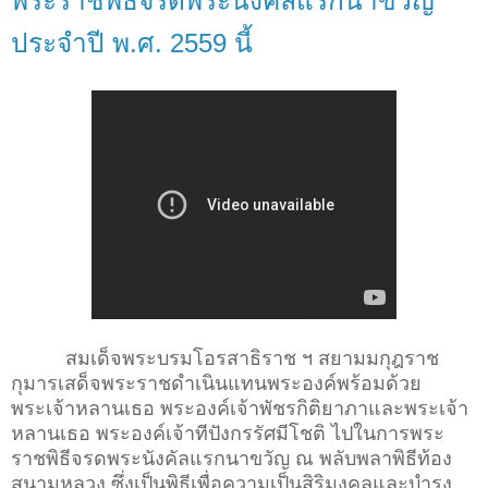
พระราชพิธีจรดพระนังคัลแรกนาขวัญ
ประจำปี พ.ศ. 2559 ­นี้
สมเด็จพระบรมโอรสาธิราช ฯ สยามมกุฎราช
กุมารเสด็จพระราชดำเนินแทนพระอ­งค์พร้อมด้วย
พระเจ้าหลานเธอ พระองค์เจ้าพัชรกิติยาภาและพระเจ้า
หลานเธอ พระองค์เจ้าทีปังกรรัศมีโชติ ไปในการพระ
ราชพิธีจรดพระนังคัลแรกนาขวัญ ณ พลับพลาพิธีท้อง
สนามหลวง ซึ่งเป็นพิธีเพื่อความเป็นสิริมงคลและบำรุ­ง