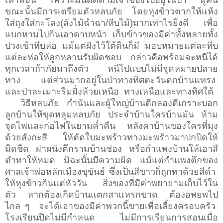
เห่าหอน เพราะมันติดตามเจ้าของไปอยู่ในป่า ผู้คน
ขณะนั้นมีการเตรียมตัวหลบภัย โดยหุงข้าวตากให้แห้ง
ใส่ถุงใส่กะโลง(ลังไม้ฉําฉา/หีบไม้)มากเท่าไรยิ่งดี เพื่อ
แบกหามไปกินเอาดาบหน้า เก็บข้าวของมีค่าทั้งหลายทั้ง
ปวงเข้าหีบห่อ แม้แต่ฝังไว้ใต้ดินก็มี มอบหมายแต่ละหีบ
แต่ละห่อให้ลูกหลานรับผิดชอบ กล่าวคือพร้อมจะหนีได้
ทุกเวลาถ้าภัยมาถึงตัว หนีไปแบบไม่มีจุดหมายปลาย
ทาง แต่ส่วนมากอยู่ในป่าทางทิศตะวันตกบ้านแทรง
และป่าละเมาะริมฝั่งห้วยเหนือ ทางเหนือและทางทิศใต้
วิธีหลบภัย กำนันและผู้ใหญ่บ้านตีกลองตีเกราะบอก
ลูกบ้านให้ขุดหลุมหลบภัย ประจำบ้านใครบ้านมัน ห้าม
จุดไฟและก่อไฟในยามค่ำคืน หลังคาบ้านของใครที่มุง
ด้วยสังกะสี ให้ตัดใบมะพร้าวทางมะพร้าวมาปกปิดให้
มิดชิด ฝาผนังตึกรามบ้านช่อง หรือกำแพงบ้านให้เอาสี
ดำทาให้หมด มิฉะนั้นมีความผิด แม้แต่กำแพงตึกของ
ศาลเจ้าพ่อหลักเมืองขุขันธ์ ซึ่งเป็นสีขาวก็ถูกทาด้วยสีดำ
ให้หุงข้าวกินแต่หัววัน สิ่งของที่มีค่าพยายามเก็บไว้ใน
ตัว หากต้องเกิดบ้านแตกสาแหรกขาด ต้องอพยพไป
ไกล ๆ จะได้เอาของมีค่าพวกนี้ขายเพื่อเลี้ยงครอบครัว
โรงเรียนปิดไม่มีกำหนด ไม่มีการเรียนการสอนเมื่อ