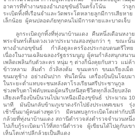
อาคารที่ทำงานของอำเภอขุขันธ์ในครั้งโน้น ว่าลูก
ระเบิดทิ้งที่เรือนจำและวัดพระโตหลายลูกมีการเสียหาย
เล็กน้อย ผู้คนปลอดภัยทุกคนไม่มีการตายและบาดเจ็บ
ลูกระเบิดถูกทิ้งที่ทุ่งนาบ้านแดง คืนหนึ่งเดือนหงาย
พระจันทร์เต็มดวงเวลาประมาณสองทุ่มกว่า ๆ ขณะนั้น
ทางอำเภอขุขันธ์ กำลังดูละครร้องประกอบดนตรีไทย
เนื่องในงานเฉลิมฉลองรัฐธรรมนูญ ผู้คนกำลังสนุกสนาน
เพลิดเพลินกับตัวละคร หนุ่ม ๆ ต่างก็นั่งคุยกับสาว แม่ค้า
ข้าวหลาม ส้มตำ ถั่วลิสงต้ม ขนมครก ขนมเรียงเม็ด
ขนมหูช้าง อย่างมันปาก ทันใดนั้น เครื่องบินบินโฉบมา
ในระยะต่ำแทบจะชนหลังคาโรงเรียนศรีประชานุกูล
ช่วงพริบตาไฟดับหมดผู้คนรีบหนีสุดชีวิตทุกสิ่งเงียบสงัด
เสียงเครื่องบินบินวนไปมาเหนือเมืองขุขันธ์ ประมาณ 10
นาที มันบินกลับข้ามภูเขาดงรักไปยังประเทศเขมร รุ่ง
เช้าขึ้นมาผู้คนต่างพูดว่า มีคนพบลูกระเบิดโตเท่ากับปลี
กล้วยที่ทุ่งนาบ้านแดง สถานีตำรวจส่งตำรวจจำนวนหนึ่ง
ไปเก็บกู้ระเบิดมาไว้ที่สถานีตำรวจ ผู้เขียนได้ไปดูกับเขา
เห็นโตเท่าปลีกล้วยเป็นสีแดง