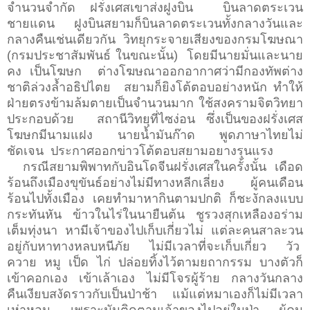
จำนวนจำกัด ฝรั่งเศสเขาส่งฝูงบิน บินลาดตระเวน
ชายแดน ฝูงบินสยามก็บินลาดตระเวนทั้งกลางวันและ
กลางคืนเช่นเดียวกัน วิทยุกระจายเสียงของกรมโฆษณา
(กรมประชาสัมพันธ์ ในขณะนั้น) โดยมีนายมั่นและนาย
คง เป็นโฆษก ต่างโฆษณาออกอากาศว่ามีกองทัพต่าง
ชาติล่วงล้ำอธิปไตย สยามก็ยิงโต้ตอบอย่างหนัก ทำให้
ฝ่ายตรงข้ามล้มตายเป็นจำนวนมาก ใช้สงครามจิตวิทยา
ประกอบด้วย สถานีวิทยุที่ไซง่อน ซึ่งเป็นของฝรั่งเศส
โฆษกมีนามแฝง นายน้ำมันก๊าด พูดภาษาไทยไม่
ชัดเจน ประกาศออกข่าวโต้ตอบสยามอยางรุนแรง
กรณีสยามพิพาทกับอินโดจีนฝรั่งเศสในครั้งนั้น เดือด
ร้อนถึงเมืองขุขันธ์อย่างไม่มีทางหลีกเลี่ยง ผู้คนเดือน
ร้อนไปทั้งเมือง เคยทำมาหากินตามปกติ ก็ชะงักลงแบบ
กระทันหัน ข้าวในไร่ในนายืนต้น ชูรวงสุกเหลืองอร่าม
เต็มทุ่งนา หามีเจ้าของไปเก็บเกี่ยวไม่ แต่ละคนสาละวน
อยู่กับหาทางหลบหนีภัย ไม่มีเวลาที่จะเก็บเกี่ยว วัว
ควาย หมู เป็ด ไก่ ปล่อยทิ้งไว้ตามยถากรรม บางตัวก็
เข้าคอกเอง เข้าเล้าเอง ไม่มีโจรผู้ร้าย กลางวันกลาง
คืนเงียบสงัดราวกับเป็นป่าช้า แม้แต่หมาเองก็ไม่มีเวลา