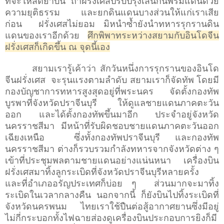
ที่จะให้สัตยาบัน ถ้าฝรั่งเศสปรับปรุงเส้นกั้นพรมแดนด้วย
ความยุติธรรม และยกดินแดนบางส่วนให้แก่เราเสีย
ก่อน ฝรั่งเศสไม่ยอม มิหนำซ้ำยังนำทหารรุกรานดิน
แดนของเราอีกด้วย
ศึกพิพาทระหว่างสยามกับอินโดจีน
ฝรั่งเศสก็เกิดขึ้น ณ จุดนี้เอง
สยามเรารู้เค้าว่า สักวันหนึ่งการรุกรานของอินโด
จีนฝรั่งเศส จะรุนแรงตามลำดับ สยามเราก็จัดทัพ โดยมี
กองบัญชาการทหารสูงสุดอยู่ที่พระนคร จัดตั้งกองทัพ
บูรพาที่จังหวัดปราจีนบุรี ให้ดูแลชายแดนภาคตะวัน
ออก และได้ตั้งกองทัพขึ้นมาอีก ประจำอยู่จังหวัด
นครราชสีมา มีหน้าที่รับผิดชอบชายแดนภาคตะวันออก
เฉียงเหนือ ซึ่งทั้งกองทัพปราจีนบุรี และกองทัพ
นครราชสีมา ต่างก็รวบรวมกำลังทหารจากจังหวัดต่าง ๆ
เข้าที่ประชุมพลตามชายแดนอย่างแน่นหนา เครื่องบิน
ฝรั่งเศสมาทิ้งลูกระเบิดที่จังหวัดปราจีนบุรีหลายครั้ง
และที่อำเภออรัญประเทศก็บ่อย ๆ ส่วนมากจะมาทิ้ง
ระเบิดในเวลากลางคืน นอกจากนี้ ก็ยังบินไปทิ้งระเบิดที่
จังหวัดนครพนม ไทยเราใช้ปืนต่อสู้อากาศยานซึ่งมีอยู่
ไม่กี่กระบอกทั้งไฟฉายส่องดูเครื่องบินประกอบการยิงก็มี