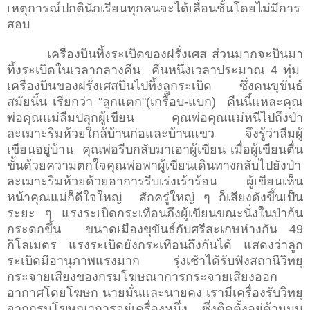
เหตุการณ์ปกตินักเรียนทุกคนจะได้เลื่อนชั้นโดยไม่มีการ
สอบ
เครื่องบินทิ้งระเบิด
ของฝรั่งเศส
ส่วนมากจะบินมา
ทิ้งระเบิดในเวลากลางคืน คืนหนึ่งเวลาประมาณ 4 ทุ่ม
เครื่องบินของฝรั่งเศสบินไปทิ้งลูกระเบิด ซึ่งคนขุขันธ์
สมัยนั้น เรียกว่า "ลูกแตก"(เกรื๊อบ-แบก) คืนนี้แหละคุณ
พ่อคุณแม่ลืมปลุกผู้เขียน คุณพ่อคุณแม่หนีไปถึงป่า
ละเมาะริมห้วยใกล้บ้านก่อและบ้านแขว จึงรู้ว่าลืมผู้
เขียนอยู่บ้าน คุณพ่อรีบกลับมาเอาผู้เขียน เมื่อผู้เขียนตื่น
ขั้นด้วยความตกใจคุณพ่อพาผู้เขียนเดินทางกลับไปยังป่า
ละเมาะริมห้วยด้วยอาการรีบเร่งเร้าร้อน ผู้เขียนเห็น
หน้าคุณแม่ก็ดีใจใหญ่ สักครู่ใหญ่ ๆ ก็เสียงดังขึ้นเป็น
ระยะ ๆ แรงระเบิดกระเทือนถึงผู้เขียนขณะนั่งในป่าก้น
กระดกขึ้น ขนาดเมืองขุขันธ์กับศรีสะเกษห่างกัน 49
กิโลเมตร แรงระเบิดยังกระเทือนถึงกันได้ แสดงว่าลูก
ระเบิดมีอานุภาพแรงมาก รุ่งเช้าได้รับฟังสถานีวิทยุ
กระจายเสียงของกรมโฆษณาการกระจายเสียงออก
อากาศโดยโฆษก นายมั่นและนายคง เรามีเครื่องรับวิทยุ
จากกรมโฆษณาการอยู่เครื่องหนึ่ง ซึ่งติดตั้งอยู่ด้านมุม