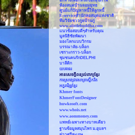
อีกทางเลือกหนึ่งของสุขภาพ
ห้องสมุดบ้านจอมยุทธ
ศูนย์แก้ปัญหาหนี้ให้ลูกหนี้
E-serviceสำนักหอสมุดแห่งชาติ 
ทีมวิจัยชาวกูยบ้านกู่
www.alittlebuddha.com
แนวข้อสอบดีๆสำหรับคุณ
มูลนิธิชัยพัฒนา
มองโลกแบบวิกรม
บรรณาลัย-บล็อก
เซราะกราว-บล็อก
ชุมชนคนรักDELPHI
บาลีดิก
យឝោធរ
អានសេចក្ដីពន្យល់ពាក្យខ្មែរ
ការស្រាវជ្រាវសាត្រាស្លឹករឹត
អក្ខរាវិរុទ្ធខ្មែរ
Khmer fonts
KhmerFontDesigner
huwkosoft.com
www.whois.net
www.
aommoney.com
แพทย์เฉพาะทางบาทเดียว
ฐานข้อมูลสมุนไพร ม.อุบลฯ
ข่าวศรีสะเกษ