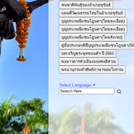
ชนชาติพันธุ์ของอำเภอขุขันธ์
แผนที่วัฒนธรรมไทยในอำเภอขุขันธ์
บุญประเพณีแซนโฎนตา(โดยละเอียด)
บุญประเพณีแซนโฎนตา(โดยละเอียด)
บุญประเพณีแซนโฎนตา(โดยสังเขป)
คู่มือประกอบพิธีบุญประเพณีแซนโฎนตา25
บทเจริญพระพุทธมนต์ฯ ปี 2563
พงษาวดารหัวเมืองมณฑลอิสาณ
พจนานุกรมคำศัพท์ภาษาขอมโบราณ
Select Language
▼