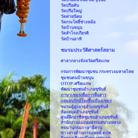
วัดปรือคัน
วัดปรือใหญ่
วัดค่ายนิคม
วัดกระโพธิ์ช่างหม้อ
วัดบ้านขนุน
วัดสำโรงเกียรติ
วัดบ้านอาทิ
ชมรมประวัติศาสตร์สยาม
ศาลากลางจังหวัดศรีสะเกษ
กรมการพัฒนาชุมชน กระทรวงมหาดไทย
ชุมชนตนบ้านขนุน
OTOP-ศรีสะเกษ
พัฒนาชุมชนอำเภอขุขันธ์
ภาษาเขมรเพื่อการสื่อสาร
กลุ่มอนุรักษ์โลงพื้นเมืองเขมร
ชมรมผู้สูงอายุอำเภอขุขันธ์
ห้องสมุดอำเภอขุขันธ์
ศูนย์ฝึกอาชีพชุมชนอำเภอขุขันธ์
สำนักงานแม่กองธรรมสนามหลวง
พจนานุกรมภาษาอีสาน
ข่าวสารด้านการแพทย์ ตปท.