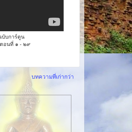
บับการ์ตูน
ตอนที่ ๑ - ๒๙
บทความที่เก่ากว่า