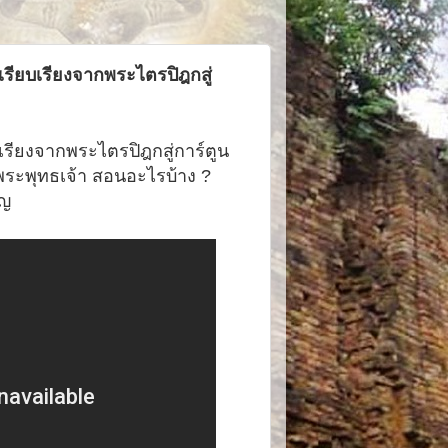
เรียบเรียงจากพระไตรปิฎกสู่
เรียงจากพระไตรปิฎกสู่การ์ตูน
 พระพุทธเจ้า สอนอะไรบ้าง ?
ุญ