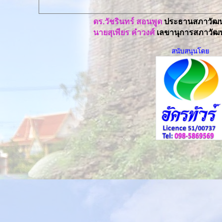
ดร.วัชรินทร์ สอนพูด
ประธานสภาวัฒน
นายสุเพียร คำวงศ์
เลขานุการสภาวัฒน
สนับสนุนโดย