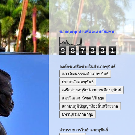
ขอบคุณทุกท่านที่แวะมาเยี่ยมชม
9
8
7
3
3
1
องค์กร/เครือข่ายในอำเภอขุขันธ์
สภาวัฒนธรรมอำเภอขุขันธ์
ประชาสังคมขุขันธ์
เครือข่ายอนุรักษ์ภาษาฯเมืองขุขันธ์
แขววิลเลจ Kwae Village
สถาบันภูมิปัญญาท้องถิ่นศรีสะเกษ
ปทานุกรมภาษากูย
ส่วนราชการในอำเภอขุขันธ์