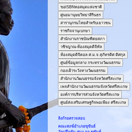
ขอISBNหอสมุดแห่งชาติ
ศูนยมานุษยวิทยาสิรินธร
สารานุกรมไทยสำหรับเยาวชน
ราชกิจจานุเบกษา
สำนักงานราชบัณฑิตยสภา
วชิรญาณ-ห้องสมุดดิจิทัล
ห้องสมุดดิจิตอล ศ.ม.จ.สุภัทรดิศ ดิศกุล
ศูนย์ข้อมูลกลาง กระทรวงวัฒนธรรม
กองเฝ้าระวังทางวัฒนธรรม
สำนักงานวัฒนธรรมจังหวัดศรีสะเกษ
เพจสำนักงานวัฒนธรรมจังหวัดศรีสะเกษ
องค์การบริหารส่วนจังหวัดศรีสะเกษ
ศูนย์ส่งเสริมเศรษฐกิจพอเพียง ศรีสะเกษ
ลิงก์รอตรวจสอบ
คณะสงฆ์อำเภอขุขันธ์
วัดปรือคัน สนง.จอ.ขุขันธ์