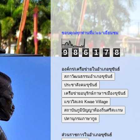
ขอบคุณทุกท่านที่แวะมาเยี่ยมชม
9
8
6
1
7
8
องค์กร/เครือข่ายในอำเภอขุขันธ์
สภาวัฒนธรรมอำเภอขุขันธ์
ประชาสังคมขุขันธ์
เครือข่ายอนุรักษ์ภาษาฯเมืองขุขันธ์
แขววิลเลจ Kwae Village
สถาบันภูมิปัญญาท้องถิ่นศรีสะเกษ
ปทานุกรมภาษากูย
ส่วนราชการในอำเภอขุขันธ์