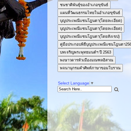
ชนชาติพันธุ์ของอำเภอขุขันธ์
แผนที่วัฒนธรรมไทยในอำเภอขุขันธ์
บุญประเพณีแซนโฎนตา(โดยละเอียด)
บุญประเพณีแซนโฎนตา(โดยละเอียด)
บุญประเพณีแซนโฎนตา(โดยสังเขป)
คู่มือประกอบพิธีบุญประเพณีแซนโฎนตา25
บทเจริญพระพุทธมนต์ฯ ปี 2563
พงษาวดารหัวเมืองมณฑลอิสาณ
พจนานุกรมคำศัพท์ภาษาขอมโบราณ
Select Language
▼