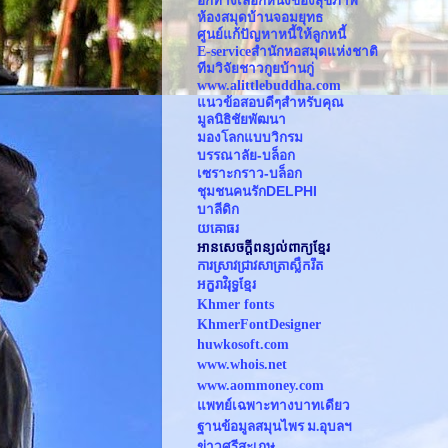
อีกทางเลือกหนึ่งของสุขภาพ
ห้องสมุดบ้านจอมยุทธ
ศูนย์แก้ปัญหาหนี้ให้ลูกหนี้
E-serviceสำนักหอสมุดแห่งชาติ 
ทีมวิจัยชาวกูยบ้านกู่
www.alittlebuddha.com
แนวข้อสอบดีๆสำหรับคุณ
มูลนิธิชัยพัฒนา
มองโลกแบบวิกรม
บรรณาลัย-บล็อก
เซราะกราว-บล็อก
ชุมชนคนรักDELPHI
บาลีดิก
យឝោធរ
អានសេចក្ដីពន្យល់ពាក្យខ្មែរ
ការស្រាវជ្រាវសាត្រាស្លឹករឹត
អក្ខរាវិរុទ្ធខ្មែរ
Khmer fonts
KhmerFontDesigner
huwkosoft.com
www.whois.net
www.
aommoney.com
แพทย์เฉพาะทางบาทเดียว
ฐานข้อมูลสมุนไพร ม.อุบลฯ
ข่าวศรีสะเกษ