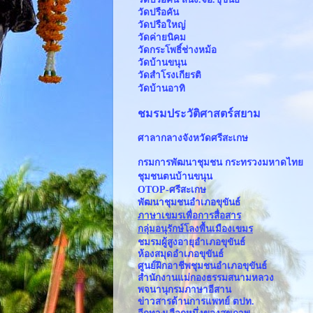
วัดปรือคัน
วัดปรือใหญ่
วัดค่ายนิคม
วัดกระโพธิ์ช่างหม้อ
วัดบ้านขนุน
วัดสำโรงเกียรติ
วัดบ้านอาทิ
ชมรมประวัติศาสตร์สยาม
ศาลากลางจังหวัดศรีสะเกษ
กรมการพัฒนาชุมชน กระทรวงมหาดไทย
ชุมชนตนบ้านขนุน
OTOP-ศรีสะเกษ
พัฒนาชุมชนอำเภอขุขันธ์
ภาษาเขมรเพื่อการสื่อสาร
กลุ่มอนุรักษ์โลงพื้นเมืองเขมร
ชมรมผู้สูงอายุอำเภอขุขันธ์
ห้องสมุดอำเภอขุขันธ์
ศูนย์ฝึกอาชีพชุมชนอำเภอขุขันธ์
สำนักงานแม่กองธรรมสนามหลวง
พจนานุกรมภาษาอีสาน
ข่าวสารด้านการแพทย์ ตปท.