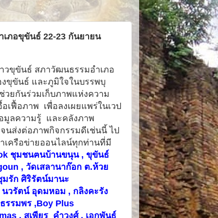
ภอขุขันธ์ 22-23 กันยายน
ขุขันธ์ สภาวัฒนธรรมอำเภอ
องขุขันธ์ และภูมิใจในบรรพบุ
ด้ช่วยกันร่วมเก็บภาพแห่งความ
อื้อเฟื้อภาพ
เพื่อลงเผยแพร่ในเวป
้อมูลความรู้ และคลังภาพ
ดจนส่งต่อภาพกิจกรรมดีเช่นนี้ ไป
าเครือข่ายออนไลน์
ทุกท่าน
ที่มี
k ชุมชนฅนบ้านขนุน ,
ขุขันธ์
goun
,
วัดเสลาน
าก๊อก ต.ห้วย
ุมรัก ศิริรัตน์มานะ
นวรัตน์ อุดมหอม
,
กลิงคะรัง
ธรรมพร ,
Boy Plus
as , สุเพียร คำวงศ์
,
เอกพันธ์