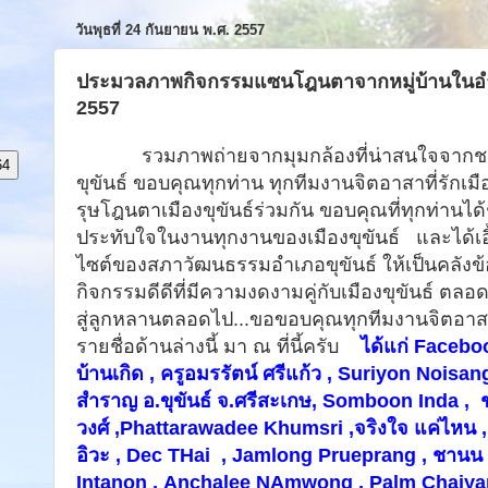
วันพุธที่ 24 กันยายน พ.ศ. 2557
ประมวลภาพกิจกรรมแซนโฎนตาจากหมู่บ้านในอำเ
2557
รวมภาพถ่ายจากมุมกล้องที่น่าสนใจจากชาว
64
ขุขันธ์ ขอบคุณทุกท่าน ทุกทีมงานจิตอาสาที่รักเมื
รุษโฎนตาเมืองขุขันธ์ร่วมกัน ขอบคุณที่ทุกท่านไ
ประทับใจในงานทุกงานของเมืองขุขันธ์ และได้
เ
ไซต์ของสภาวัฒนธรรมอำเภอขุขันธ์ ให้เป็นคลังข
กิจกรรมดีดีที่มีความงดงามคู่กับเมืองขุขันธ์ ตลอ
สู่ลูกหลานตลอดไป...ขอขอบคุณทุกทีมงานจิตอาส
รายชื่อด้านล่างนี้ มา ณ ที่นี้ครับ
ได้แก่ Faceboo
บ้านเกิด ,
ครูอมรรัตน์ ศรีแก้ว
,
Suriyon Noisan
สำราญ อ.ขุขันธ์ จ.ศรีสะเกษ
,
Somboon Inda ,
ช
วงศ์
,
Phattarawadee Khumsri
,
จริงใจ แค่ไหน
,
อิวะ ,
Dec THai
,
Jamlong Prueprang
,
ชานน 
Intanon
,
Anchalee NAmwong
,
Palm Chaiyam