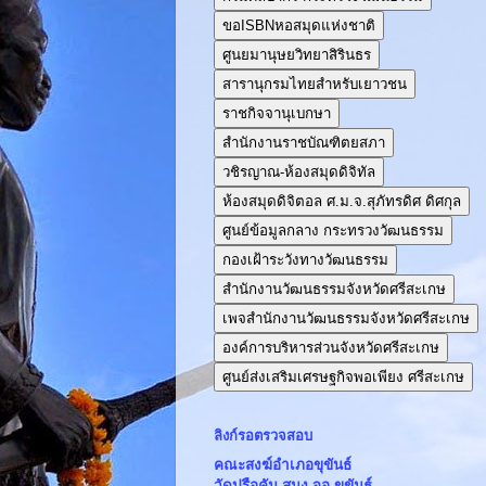
ขอISBNหอสมุดแห่งชาติ
ศูนยมานุษยวิทยาสิรินธร
สารานุกรมไทยสำหรับเยาวชน
ราชกิจจานุเบกษา
สำนักงานราชบัณฑิตยสภา
วชิรญาณ-ห้องสมุดดิจิทัล
ห้องสมุดดิจิตอล ศ.ม.จ.สุภัทรดิศ ดิศกุล
ศูนย์ข้อมูลกลาง กระทรวงวัฒนธรรม
กองเฝ้าระวังทางวัฒนธรรม
สำนักงานวัฒนธรรมจังหวัดศรีสะเกษ
เพจสำนักงานวัฒนธรรมจังหวัดศรีสะเกษ
องค์การบริหารส่วนจังหวัดศรีสะเกษ
ศูนย์ส่งเสริมเศรษฐกิจพอเพียง ศรีสะเกษ
ลิงก์รอตรวจสอบ
คณะสงฆ์อำเภอขุขันธ์
วัดปรือคัน สนง.จอ.ขุขันธ์