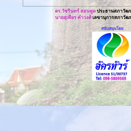
ดร.วัชรินทร์ สอนพูด
ประธานสภาวัฒน
นายสุเพียร คำวงศ์
เลขานุการสภาวัฒน
สนับสนุนโดย