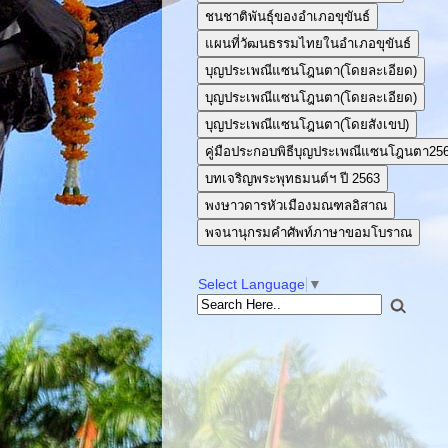
ชนชาติพันธุ์ของอำเภอขุขันธ์
แผนที่วัฒนธรรมไทยในอำเภอขุขันธ์
บุญประเพณีแซนโฎนตา(โดยละเอียด)
บุญประเพณีแซนโฎนตา(โดยละเอียด)
บุญประเพณีแซนโฎนตา(โดยสังเขป)
คู่มือประกอบพิธีบุญประเพณีแซนโฎนตา25
บทเจริญพระพุทธมนต์ฯ ปี 2563
พงษาวดารหัวเมืองมณฑลอิสาณ
พจนานุกรมคำศัพท์ภาษาขอมโบราณ
Select Language
▼