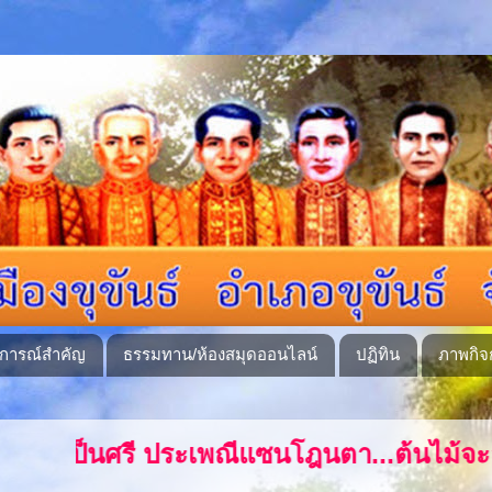
ุการณ์สำคัญ
ธรรมทาน/ห้องสมุดออนไลน์
ปฏิทิน
ภาพกิจ
ซนโฎนตา...ต้นไม้จะอยู่ได้ก็เพราะราก ชาติจ