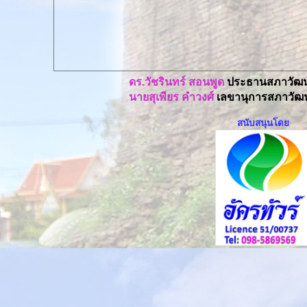
ดร.วัชรินทร์ สอนพูด
ประธานสภาวัฒน
นายสุเพียร คำวงศ์
เลขานุการสภาวัฒน
สนับสนุนโดย