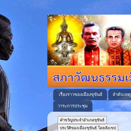
เรื่องราวของเมืองขุขันธ์
ลำดับเหต
วาระการประชุม
เครื่องจักสาน ปราสาทโบราณเป็นศรี ประเพณีแ
คำขวัญประจำอำเภอขุขันธ์
ประวัติของเมืองขุขันธ์ โดยสังเขป