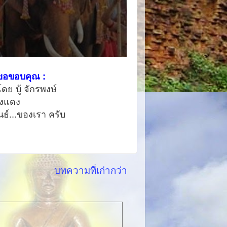
ขอขอบคุณ :
ดย บู้ จักรพงษ์
วงแดง
ันธ์...ของเรา ครับ
บทความที่เก่ากว่า