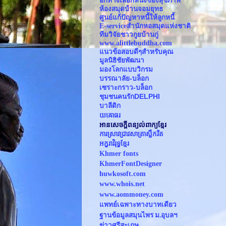
อีกทางเลือกหนึ่งของสุขภาพ
ห้องสมุดบ้านจอมยุทธ
ศูนย์แก้ปัญหาหนี้ให้ลูกหนี้
E-serviceสำนักหอสมุดแห่งชาติ 
ทีมวิจัยชาวกูยบ้านกู่
www.alittlebuddha.com
แนวข้อสอบดีๆสำหรับคุณ
มูลนิธิชัยพัฒนา
มองโลกแบบวิกรม
บรรณาลัย-บล็อก
เซราะกราว-บล็อก
ชุมชนคนรักDELPHI
บาลีดิก
យឝោធរ
អានសេចក្ដីពន្យល់ពាក្យខ្មែរ
ការស្រាវជ្រាវសាត្រាស្លឹករឹត
អក្ខរាវិរុទ្ធខ្មែរ
Khmer fonts
KhmerFontDesigner
huwkosoft.com
www.whois.net
www.
aommoney.com
แพทย์เฉพาะทางบาทเดียว
ฐานข้อมูลสมุนไพร ม.อุบลฯ
ข่าวศรีสะเกษ