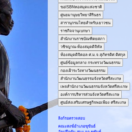
ขอISBNหอสมุดแห่งชาติ
ศูนยมานุษยวิทยาสิรินธร
สารานุกรมไทยสำหรับเยาวชน
ราชกิจจานุเบกษา
สำนักงานราชบัณฑิตยสภา
วชิรญาณ-ห้องสมุดดิจิทัล
ห้องสมุดดิจิตอล ศ.ม.จ.สุภัทรดิศ ดิศกุล
ศูนย์ข้อมูลกลาง กระทรวงวัฒนธรรม
กองเฝ้าระวังทางวัฒนธรรม
สำนักงานวัฒนธรรมจังหวัดศรีสะเกษ
เพจสำนักงานวัฒนธรรมจังหวัดศรีสะเกษ
องค์การบริหารส่วนจังหวัดศรีสะเกษ
ศูนย์ส่งเสริมเศรษฐกิจพอเพียง ศรีสะเกษ
ลิงก์รอตรวจสอบ
คณะสงฆ์อำเภอขุขันธ์
วัดปรือคัน สนง.จอ.ขุขันธ์