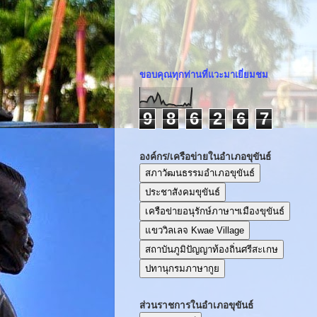
ขอบคุณทุกท่านที่แวะมาเยี่ยมชม
9
8
6
2
6
7
องค์กร/เครือข่ายในอำเภอขุขันธ์
สภาวัฒนธรรมอำเภอขุขันธ์
ประชาสังคมขุขันธ์
เครือข่ายอนุรักษ์ภาษาฯเมืองขุขันธ์
แขววิลเลจ Kwae Village
สถาบันภูมิปัญญาท้องถิ่นศรีสะเกษ
ปทานุกรมภาษากูย
ส่วนราชการในอำเภอขุขันธ์