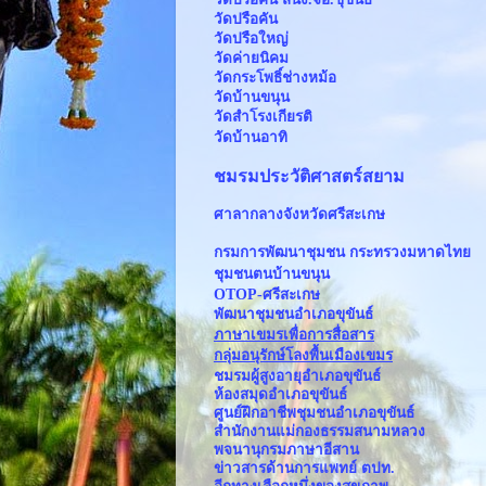
วัดปรือคัน
วัดปรือใหญ่
วัดค่ายนิคม
วัดกระโพธิ์ช่างหม้อ
วัดบ้านขนุน
วัดสำโรงเกียรติ
วัดบ้านอาทิ
ชมรมประวัติศาสตร์สยาม
ศาลากลางจังหวัดศรีสะเกษ
กรมการพัฒนาชุมชน กระทรวงมหาดไทย
ชุมชนตนบ้านขนุน
OTOP-ศรีสะเกษ
พัฒนาชุมชนอำเภอขุขันธ์
ภาษาเขมรเพื่อการสื่อสาร
กลุ่มอนุรักษ์โลงพื้นเมืองเขมร
ชมรมผู้สูงอายุอำเภอขุขันธ์
ห้องสมุดอำเภอขุขันธ์
ศูนย์ฝึกอาชีพชุมชนอำเภอขุขันธ์
สำนักงานแม่กองธรรมสนามหลวง
พจนานุกรมภาษาอีสาน
ข่าวสารด้านการแพทย์ ตปท.