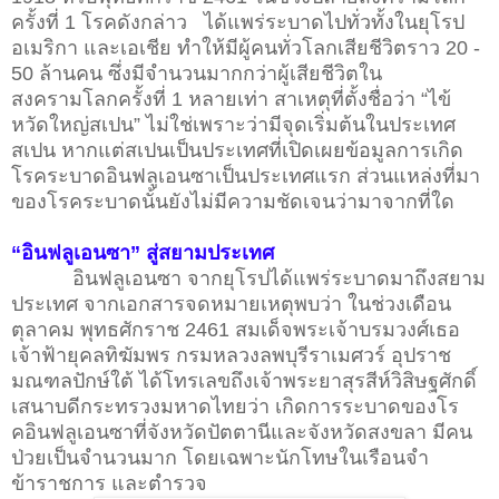
ครั้งที่ 1 โรคดังกล่าว ได้แพร่ระบาดไปทั่วทั้งในยุโรป
อเมริกา และเอเชีย ทำให้มีผู้คนทั่วโลกเสียชีวิตราว 20 -
50 ล้านคน ซึ่งมีจำนวนมากกว่าผู้เสียชีวิตใน
สงครามโลกครั้งที่ 1 หลายเท่า สาเหตุที่ตั้งชื่อว่า “ไข้
หวัดใหญ่สเปน” ไม่ใช่เพราะว่ามีจุดเริ่มต้นในประเทศ
สเปน หากแต่สเปนเป็นประเทศที่เปิดเผยข้อมูลการเกิด
โรคระบาดอินฟลูเอนซาเป็นประเทศแรก ส่วนแหล่งที่มา
ของโรคระบาดนั้นยังไม่มีความชัดเจนว่ามาจากที่ใด
“อินฟลูเอนซา” สู่สยามประเทศ
อินฟลูเอนซา จากยุโรปได้แพร่ระบาดมาถึงสยาม
ประเทศ จากเอกสารจดหมายเหตุพบว่า ในช่วงเดือน
ตุลาคม พุทธศักราช 2461 สมเด็จพระเจ้าบรมวงศ์เธอ
เจ้าฟ้ายุคลทิฆัมพร กรมหลวงลพบุรีราเมศวร์ อุปราช
มณฑลปักษ์ใต้ ได้โทรเลขถึงเจ้าพระยาสุรสีห์วิสิษฐศักดิ์
เสนาบดีกระทรวงมหาดไทยว่า เกิดการระบาดของโร
คอินฟลูเอนซาที่จังหวัดปัตตานีและจังหวัดสงขลา มีคน
ป่วยเป็นจำนวนมาก โดยเฉพาะนักโทษในเรือนจำ
ข้าราชการ และตำรวจ