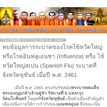
วันอาทิตย์ที่ 25 กรกฎาคม พ.ศ. 2564
พบข้อมูลการระบาดของโรคไข้หวัดใหญ่
หรือโรคอินฟลูเอนซา (Influenza) หรือ ไข้
หวัดใหญ่สเปน (Spanish Flu) ระบาดที่
จังหวัดขุขันธ์ เมื่อปี พ.ศ. 2461
เมื่อปี พ.ศ. 2461 ตรงกับรัชสมัย
พระบาทสมเด็จ
พระมงกุฎเกล้าเจ้าอยู่หัว รัชกาลที่ 6 แห่งกรุง
รัตนโกสินทร์
ในยุคที่
จังหวัดขุขันธ์
เป็นหัวเมืองสำคัญหัว
เมืองหนึ่งภายใต้การกำกับของ
มณฑลอุบล
ซึ่งขณะนั้น