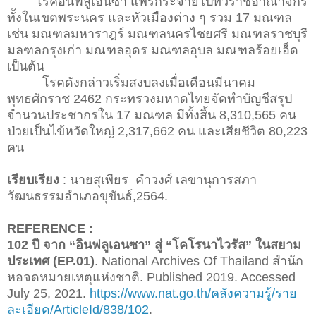
โรคอินฟลูเอนซา แพร่กระจายไปทั่วราชอาณาจักร
ทั้งในเขตพระนคร และหัวเมืองต่าง ๆ รวม 17 มณฑล
เช่น มณฑลมหาราฎร์ มณฑลนครไชยศรี มณฑลราชบุรี
มลฑลกรุงเก่า มณฑลอุดร มณฑลอุบล มณฑลร้อยเอ็ด
เป็นต้น
โรคดังกล่าวเริ่มสงบลงเมื่อเดือนมีนาคม
พุทธศักราช 2462 กระทรวงมหาดไทยจัดทำบัญชีสรุป
จำนวนประชากรใน 17 มณฑล มีทั้งสิ้น 8,310,565 คน
ป่วยเป็นไข้หวัดใหญ่ 2,317,662 คน และเสียชีวิต 80,223
คน
เรียบเรียง
: นายสุเพียร คำวงศ์ เลขานุการสภา
วัฒนธรรมอำเภอขุขันธ์,2564.
REFERENCE :
102 ปี จาก “อินฟลูเอนซา” สู่ “โคโรนาไวรัส” ในสยาม
ประเทศ (EP.01)
. National Archives Of Thailand สำนัก
หอจดหมายเหตุแห่งชาติ. Published 2019. Accessed
July 25, 2021.
https://www.nat.go.th/คลังความรู้/ราย
ละเอียด/ArticleId/838/102
.