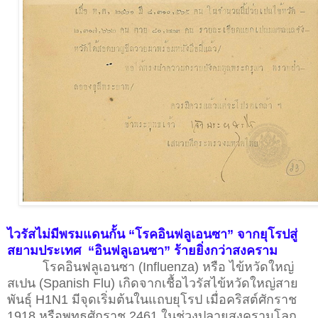
ไวรัสไม่มีพรมแดนกั้น “โรคอินฟลูเอนซา” จากยุโรปสู่
สยามประเทศ “อินฟลูเอนซา” ร้ายยิ่งกว่าสงคราม
โรคอินฟลูเอนซา (Influenza) หรือ ไข้หวัดใหญ่
สเปน (Spanish Flu) เกิดจากเชื้อไวรัสไข้หวัดใหญ่สาย
พันธุ์ H1N1 มีจุดเริ่มต้นในแถบยุโรป เมื่อคริสต์ศักราช
1918 หรือพุทธศักราช 2461 ในช่วงปลายสงครามโลก