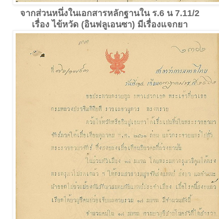
จากส่วนหนึ่งในเอกสารหลักฐานใน ร.6 น 7.11/2
เรื่อง ไข้หวัด (อินฟลูเอนซา) มีเรื่องแจกยา