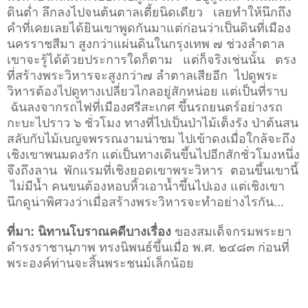
ดินต่ำ ลึกลงไปจนต้นตาลเตี้ยนิดเดียว เลยทำให้นึกถึง
คำที่เคยเลยได้ยินเขาพูดกันมาแต่ก่อนว่าเป็นดินที่เมือง
นครราชสีมา สูงกว่าแผ่นดินในกรุงเทพ ๗ ช่วงลำตาล
เขาจะรู้ได้ด้วยประการใดก็ตาม แต่ก็จริงเช่นนั้น ตรง
ที่สร้างพระวิหารจะสูงกว่า๗ ลำตาลเสียอีก ไปดูพระ
วิหารต้องไปดูทางเปลี่ยวไกลอยู่สักหน่อย แต่เป็นที่ราบ
ฉันลงจากรถไฟที่เมืองศรีสะเกศ ขึ้นรถยนตร์อย่างรถ
กะบะไปราว ๖ ชั่วโมง ทางที่ไปเป็นป่าไม้เต็งรัง ป่าต้นสน
สลับกับไม้เบญจพรรณงามน่าชม ไปเข้าดงเมื่อใกล้จะถึง
เชิงเขาพนมดงรัก แต่เป็นทางเดินขึ้นไปอีกสักชั่วโมงหนึ่ง
จึงถึงลาน พักแรมที่เชิงยอดเขาพระวิหาร ตอนขึ้นเขานี้
ไม่มีน้ำ คนขนต้องหอบหิ้วเอาน้ำขึ้นไปเอง แต่เชิงเขา
นึกดูน่าพิศวงว่าเมื่อสร้างพระวิหารจะทำอย่างไรกัน...
ที่มา:
นิทานโบราณคดีบางเรื่อง
ของ
สมเด็จกรมพระยา
ดำรงราชานุภาพ
ทรงนิพนธ์ขึ้นเมื่อ พ.ศ. ๒๔๘๓ ก่อนที่
พระองค์ท่านจะสิ้นพระชนม์เล็กน้อย