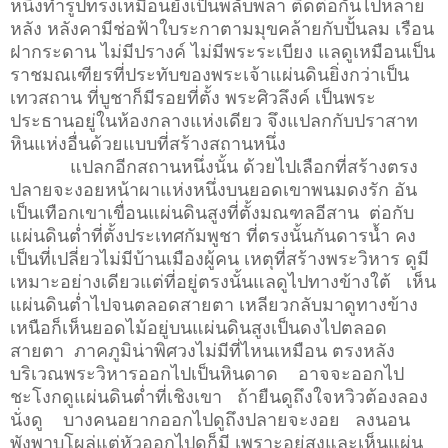
หนึ่งทำรูปทรงเหมือนยังเป็นพลับพลา ติดต่อกันไปหลาย
หลัง หลังคามีช่อฟ้าใบระกาตามมุขคล้ายกับปั้นลม เรือน
ฝากระดาน ไม่มีปรางค์ ไม่มีพระระเบียง แลดูเหมือนเป็น
ราชมณเฑียรที่ประทับของพระเจ้าแผ่นดินยิ่งกว่าเป็น
เทวสถาน ที่บูชาก็มีรอยที่ตั้ง พระศิวลึงค์ เป็นพระ
ประธานอยู่ในห้องกลางแห่งเดียว จึงแปลกกับปราสาท
หินแห่งอื่นด้วยแบบที่สร้างสถานหนึ่ง
แปลกอีกสถานหนึ่งนั้น ด้วยไปเลือกที่สร้างตรง
ปลายจะงอยหน้าผาแห่งหนึ่งบนยอดเขาพนมดงรัก อัน
เป็นเทือกเขาเขื่อนแผ่นดินสูงที่ตั้งมณฑลอีสาน ต่อกับ
แผ่นดินต่ำที่ตั้งประเทศกัมพูชา ที่ตรงนั้นกันดารน้ำ คง
เป็นที่เปลี่ยวไม่มีบ้านเมืองผู้คน เหตุที่สร้างพระวิหาร ดูมี
เหมาะอย่างเดียวแต่ที่อยู่ตรงนั้นแลดูไปทางข้างใต้ เห็น
แผ่นดินต่ำไปจนตลอดสายตา เหลียวกลับมาดูทางข้าง
เหนือก็เห็นยอดไม้อยู่บนแผ่นดินสูงเป็นดงไปตลอด
สายตา ภาคภูมิน่าพิศวงไม่มีที่ไหนเหมือน ตรงหลัง
บริเวณพระวิหารออกไปเป็นหินดาด อาจจะออกไป
ชะโงกดูแผ่นดินต่ำที่เชิงเขา ถ้ายืนดูถึงใจหวิวต้องลอง
นั่งดู บางคนอยากออกไปดูถึงปลายจะงอย ลงนอน
พังพาบโผล่แต่หัวออกไปดูก็มี เพราะอยู่สูงและเห็นแผ่น