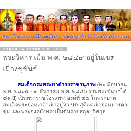
วันพุธที่ 14 ตุลาคม พ.ศ. 2558
พระวิหาร เมื่อ พ.ศ. ๒๔๔๙ อยู่ในเขต
เมืองขุขันธ์
สมเด็จกรมพระยาดำรงราชานุภาพ
(๒๑ มิถุนายน
พ.ศ. ๒๔๐๕ - ๑ ธันวาคม พ.ศ. ๒๔๘๖ รวมพระชันษาได้
๘๑ ปี) เป็นพระราชโอรสพระองค์ที่ ๕๗ ในพระบาท
สมเด็จพระจอมเกล้าเจ้าอยู่หัว ประสูติแต่เจ้าจอมมารดา
ชุ่ม และพระองค์ยังทรงเป็นต้นราชสกุล "ดิศกุล"