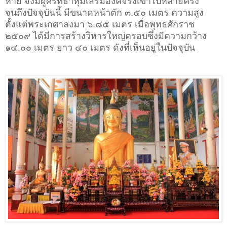
หาย จึงมีผู้ศรัทธาหุ้มเสริมองค์จริงเข้าไปหลายครั้ง
จนถึงปัจจุบันนี้ มีขนาดหน้าตัก ๓.๕๐ เมตร ความสูง
ตั้งแต่พระเกศาลงมา ๖.๘๕ เมตร เมื่อพุทธศักราช
๒๕๐๙ ได้มีการสร้างวิหารใหญ่ครอบซึ่งมีความกว้าง
๑๔.๐๐ เมตร ยาว ๔๐ เมตร ดังที่เห็นอยู่ในปัจจุบัน