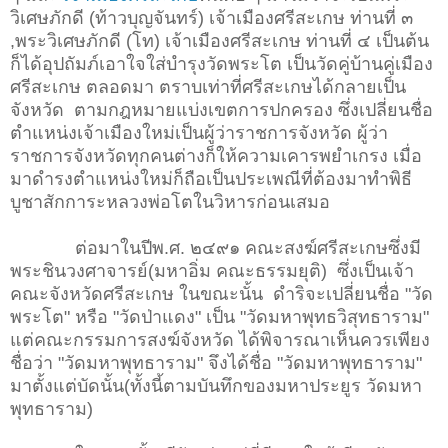
วิเศษภักดี (ท้าวบุญจันทร์) เจ้าเมืองศรีสะเกษ ท่านที่ ๓
,พระวิเศษภักดี (โท) เจ้าเมืองศรีสะเกษ ท่านที่ ๔ เป็นต้น
ก็ได้อุปถัมภ์เอาใจใส่บำรุงวัดพระโต เป็นวัดคู่บ้านคู่เมือง
ศรีสะเกษ ตลอดมา ตราบเท่าที่ศรีสะเกษได้กลายเป็น
จังหวัด
ตามกฎหมายแบ่งเขตการปกครอง ซึ่งเปลี่ยนชื่อ
ตำแหน่งเจ้าเมืองใหม่เป็นผู้ว่าราชการจังหวัด ผู้ว่า
ราชการจังหวัดทุกคนต่างก็ให้ความเคารพยำเกรง เมื่อ
มาดำรงตำแหน่งใหม่ก็ถือเป็นประเพณีที่ต้องมาทำพิธี
บูชาสักการะหลวงพ่อโตในวิหารก่อนเสมอ
ต่อมาในปีพ.ศ. ๒๔๙๑ คณะสงฆ์ศรีสะเกษซึ่งมี
พระชินวงศาจารย์(มหาอิ่ม คณะธรรมยุติ) ซึ่งเป็นเจ้า
คณะจังหวัดศรีสะเกษ ในขณะนั้น ดำริจะเปลี่ยนชื่อ "วัด
พระโต" หรือ "วัดป่าแดง" เป็น "วัดมหาพุทธวิสุทธาราม"
แต่คณะกรรมการสงฆ์จังหวัด ได้พิจารณาเห็นควรเพียง
ชื่อว่า "วัดมหาพุทธาราม" จึงได้ชื่อ "วัดมหาพุทธาราม"
มาตั้งแต่บัดนั้น(ทั้งนี้ตามบันทึกของมหาประยูร วัดมหา
พุทธาราม)