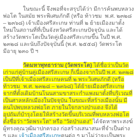
ในขณะนี้ จึงพอที่จะสรุปได้ว่า มีการค้นพบหลวง
พ่อโต ในสมัย พระพิเศษภักดี (หรือ ท้าวชม พ.ศ. ๒๓๒๘
– ๒๓๖๘) เจ้าเมืองศรีสะเกษ ท่านที่ ๒ ย้ายเมืองมาตั้ง
ใหม่ในสถานที่ที่เป็นจังหวัดศรีสะเกษปัจจุบัน และได้
สร้างวัดพระโตเป็นวัดคู่เมืองศรีสะเกษขึ้น ในปี พ.ศ.
๒๓๒๘ และนับถึงปัจจุบันนี้ (พ.ศ. ๒๕๕๘) วัดพระโต
มีอายุ ๒๓๐ ปี ฯ
วัดมหาพุทธาราม (วัดพระโต)
ได้ชื่อว่าเป็นวัด
เก่าแก่คู่บ้านคู่เมืองศรีสะเกษ ก็เนื่องจากในปี พ.ศ. ๒๓๒๘
เป็นปีที่เจ้าเมืองศรีสะเกษคนที่ ๒ พระวิเศษภักดี (หรือ
ท้าวชม พ.ศ. ๒๓๒๘ – ๒๓๖๘) ได้ย้ายเมืองศรีสะเกษ
จากที่ตั้งเดิมบ้านโนนสามขาสระกำแพงมาตั้งที่บริเวณที่
เป็นศาลหลักเมืองในปัจจุบัน ในขณะที่สร้างเมืองนั้น มี
คนไปพบหลวงพ่อโต ภายในใจกลางป่าแดง จึงได้
อุปถัมภ์บำรุงโดยให้สร้างวัดขึ้นบริเวณที่พบหลวงพ่อโต
ตั้งชื่อว่า “วัดพระโต" หรือ "วัดป่าแดง”
ได้จัดหาพระสงฆ์
ผู้ทรงคุณวุฒิมาปกครอง ก่อสร้างเสนาสนะที่จำเป็นต่าง
ๆ และ
เจ้าเมืองศรีสะเกษ
คนต่อ ๆ มาไม่ว่าจะเป็นพระ