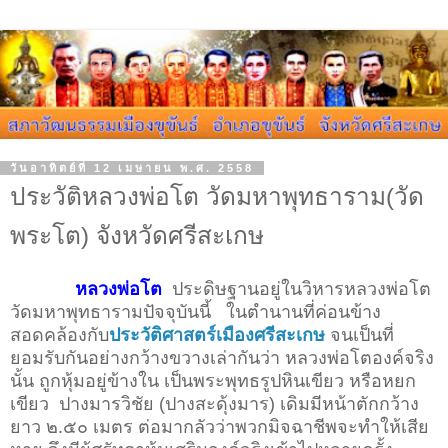
วันอาทิตย์ที่ 12 เมษายน พ.ศ. 2558
ประวัติหลวงพ่อโต วัดมหาพุทธาราม(วัด
พระโต) จังหวัดศรีสะเกษ
หลวงพ่อโต
ประดิษฐานอยู่ในวิหารหลวงพ่อโต
วัดมหาพุทธารามปัจจุบันนี้ ในตำนานที่ค่อนข้าง
สอดคล้องกับ
ประวัติศาสตร์เมืองศรีสะเกษ
จนเป็นที่
ยอมรับกันอย่างกว้างขวางเล่ากันว่า หลวงพ่อโตองค์จริง
นั้น ถูกหุ้มอยู่ข้างใน เป็นพระพุทธรูปหินเขียว หรือหยก
เขียว ปางมารวิชัย (ปางสะดุ้งมาร) เดิมมีหน้าตักกว้าง
ยาว ๒.๕๐ เมตร ต่อมากลัวว่าพวกมิจฉาชีพจะทำให้เสีย