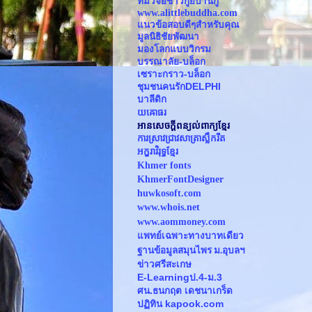
ทีมวิจัยชาวกูยบ้านกู่
www.alittlebuddha.com
แนวข้อสอบดีๆสำหรับคุณ
มูลนิธิชัยพัฒนา
มองโลกแบบวิกรม
บรรณาลัย-บล็อก
เซราะกราว-บล็อก
ชุมชนคนรักDELPHI
บาลีดิก
យឝោធរ
អានសេចក្ដីពន្យល់ពាក្យខ្មែរ
ការស្រាវជ្រាវសាត្រាស្លឹករឹត
អក្ខរាវិរុទ្ធខ្មែរ
Khmer fonts
KhmerFontDesigner
huwkosoft.com
www.whois.net
www.
aommoney.com
แพทย์เฉพาะทางบาทเดียว
ฐานข้อมูลสมุนไพร ม.อุบลฯ
ข่าวศรีสะเกษ
E-Learningป.4-ม.3
ศน.ธนกฤต เดชนาเกร็ด
ปฏิทิน kapook.com