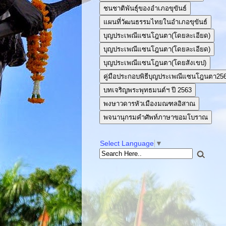
ชนชาติพันธุ์ของอำเภอขุขันธ์
แผนที่วัฒนธรรมไทยในอำเภอขุขันธ์
บุญประเพณีแซนโฎนตา(โดยละเอียด)
บุญประเพณีแซนโฎนตา(โดยละเอียด)
บุญประเพณีแซนโฎนตา(โดยสังเขป)
คู่มือประกอบพิธีบุญประเพณีแซนโฎนตา25
บทเจริญพระพุทธมนต์ฯ ปี 2563
พงษาวดารหัวเมืองมณฑลอิสาณ
พจนานุกรมคำศัพท์ภาษาขอมโบราณ
Select Language
▼