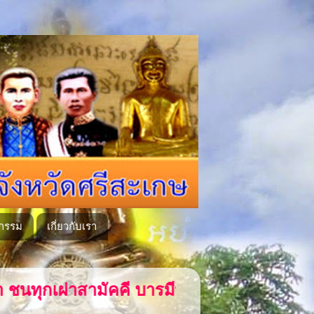
กรรม
เกี่ยวกับเรา
คี บารมีพระแก้วเนรมิตวัดลำภูคู่หลวงพ่อโตว