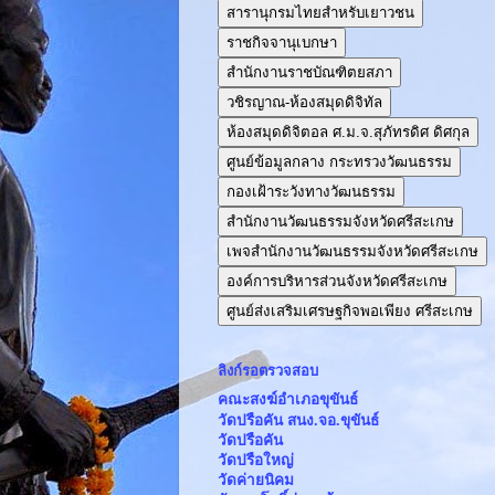
สารานุกรมไทยสำหรับเยาวชน
ราชกิจจานุเบกษา
สำนักงานราชบัณฑิตยสภา
วชิรญาณ-ห้องสมุดดิจิทัล
ห้องสมุดดิจิตอล ศ.ม.จ.สุภัทรดิศ ดิศกุล
ศูนย์ข้อมูลกลาง กระทรวงวัฒนธรรม
กองเฝ้าระวังทางวัฒนธรรม
สำนักงานวัฒนธรรมจังหวัดศรีสะเกษ
เพจสำนักงานวัฒนธรรมจังหวัดศรีสะเกษ
องค์การบริหารส่วนจังหวัดศรีสะเกษ
ศูนย์ส่งเสริมเศรษฐกิจพอเพียง ศรีสะเกษ
ลิงก์รอตรวจสอบ
คณะสงฆ์อำเภอขุขันธ์
วัดปรือคัน สนง.จอ.ขุขันธ์
วัดปรือคัน
วัดปรือใหญ่
วัดค่ายนิคม