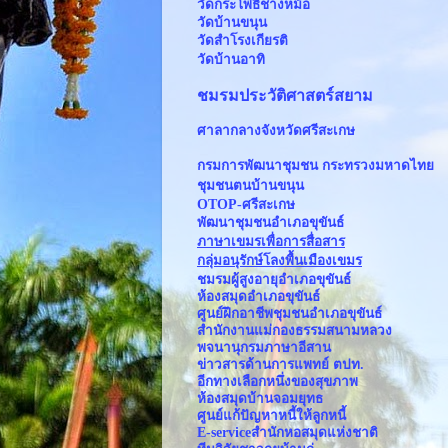
วัดกระโพธิ์ช่างหม้อ
วัดบ้านขนุน
วัดสำโรงเกียรติ
วัดบ้านอาทิ
ชมรมประวัติศาสตร์สยาม
ศาลากลางจังหวัดศรีสะเกษ
กรมการพัฒนาชุมชน กระทรวงมหาดไทย
ชุมชนตนบ้านขนุน
OTOP-ศรีสะเกษ
พัฒนาชุมชนอำเภอขุขันธ์
ภาษาเขมรเพื่อการสื่อสาร
กลุ่มอนุรักษ์โลงพื้นเมืองเขมร
ชมรมผู้สูงอายุอำเภอขุขันธ์
ห้องสมุดอำเภอขุขันธ์
ศูนย์ฝึกอาชีพชุมชนอำเภอขุขันธ์
สำนักงานแม่กองธรรมสนามหลวง
พจนานุกรมภาษาอีสาน
ข่าวสารด้านการแพทย์ ตปท.
อีกทางเลือกหนึ่งของสุขภาพ
ห้องสมุดบ้านจอมยุทธ
ศูนย์แก้ปัญหาหนี้ให้ลูกหนี้
E-serviceสำนักหอสมุดแห่งชาติ 