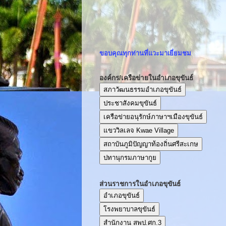
ขอบคุณทุกท่านที่แวะมาเยี่ยมชม
องค์กร/เครือข่ายในอำเภอขุขันธ์
สภาวัฒนธรรมอำเภอขุขันธ์
ประชาสังคมขุขันธ์
เครือข่ายอนุรักษ์ภาษาฯเมืองขุขันธ์
แขววิลเลจ Kwae Village
สถาบันภูมิปัญญาท้องถิ่นศรีสะเกษ
ปทานุกรมภาษากูย
ส่วนราชการในอำเภอขุขันธ์
อำเภอขุขันธ์
โรงพยาบาลขุขันธ์
สำนักงาน สพป.ศก.3