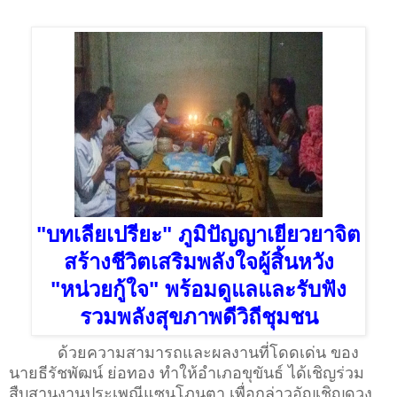
"บทเลียเปรียะ" ภูมิปัญญาเยียวยาจิต
สร้างชีวิตเสริมพลังใจผู้สิ้นหวัง
"หน่วยกู้ใจ" พร้อมดูแลและรับฟัง
รวมพลังสุขภาพดีวิถีชุมชน
ด้วยความสามารถและผลงานที่โดดเด่น ของ
นายธีรัชพัฒน์ ย่อทอง ทำให้อำเภอขุขันธ์ ได้เชิญร่วม
สืบสานงานประเพณีแซนโฏนตา เพื่อกล่าวอัญเชิญดวง