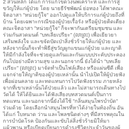
2 ส่วนหลัก ได้แก่ การแก้ไขดวงนพเคราะห์ และการสู่
ขวัญให้แก่ผู้ป่วย โดย นายธีรัชพัฒน์ ย่อทอง ได้พาคณะ
จิตอาสา "หน่วยกู้ใจ" ออกไปดูแลให้บริการแก่ผู้ป่วยถึงที่
บ้าน โดยเฉพาะกรณีของผู้ป่วยเรื้อรัง หรือผู้ป่วยติดเตียง
คณะจิตอาสา "หน่วยกู้ใจ" ก็จะพากันเตรียมชุมชน และ
ร่วมกันสวดมนต์ "บทเลียเปรียะ" (លាព្រះ) เพื่อเยียวยา
เสริมพลังใจ และขจัดปัดเป่าสิ่งชั่วร้ายให้แก่ผู้ป่วย และ
หลังจากนั้นก็จะทำพิธีสู่ขวัญผูกแขนแก่ผู้ป่วย และญาติ
ให้มีกำลังใจที่จะช่วยดูแลกันและกันแบบประคับประคอง
กันไปอย่างมีความสุข และนอกจากนี้ ยังได้นำ "บทเลีย
เปรียะ" (លាព្រះ) มาจัดทำเป็นไฟล์เสียง หรือแผ่นซีดี เพื่อ
แจกจ่ายให้ญาติของผู้ป่วยเหล่านั้น นำไปเปิดให้ผู้ป่วยฟัง
เพื่อผ่อนคลาย และทดแทนการไปวัดฟังธรรม ภายหลัง
จากที่เขาเหล่านั้นได้ป่วยแล้ว และไม่สามารถเดินทางไป
วัดได้ ให้ได้ยินและได้ฟังเสียงบทสวดมนต์เป็นการ
ทดแทน และนอกจากนี้ยังได้ใช้ "กลิ่นสมุนไพรบำบัด"
ร่วมด้วย โดยเลือกนำสมุนไพรที่หาได้ง่ายในท้องถิ่น อัน
ได้แก่ ใบหนาด ว่าน
และ
ไพลชนิดต่างๆ ที่มีสรรพคุณใน
การบำบัดโรค ป้องกันและขับไล่สิ่งชั่วร้ายมิให้มา
แผ้วพาน หรือเบียดเบียนการดำรงชีวิตประจำวันของผู้