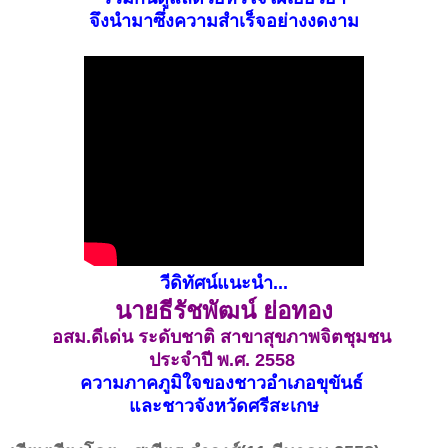
จึงนำมาซึ่งความสำเร็จอย่างงดงาม
วีดิทัศน์แนะนำ...
นายธีรัชพัฒน์ ย่อทอง
อสม.ดีเด่น ระดับชาติ
สาขาสุขภาพจิตชุมชน
ประจำปี พ.ศ. 2558
ความภาคภูมิใจของชาวอำเภอขุขันธ์
และชาวจังหวัดศรีสะเกษ